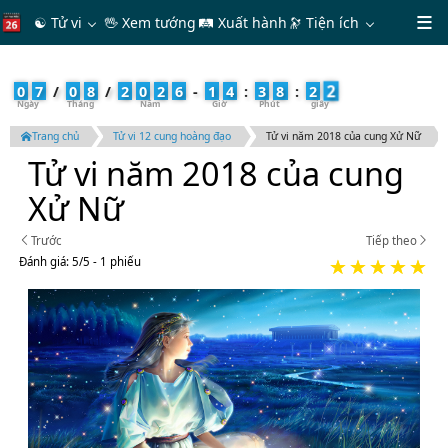
☯ Tử vi
🖖 Xem tướng
🛤 Xuất hành
🔭
Tiện ích
3
0
7
/
0
8
/
2
0
2
6
-
1
4
:
3
8
:
2
Trang chủ
Tử vi 12 cung hoàng đạo
Tử vi năm 2018 của cung Xử Nữ
Tử vi năm 2018 của cung
Xử Nữ
Trước
Tiếp theo
Đánh giá:
5
/
5
- 1
phiếu