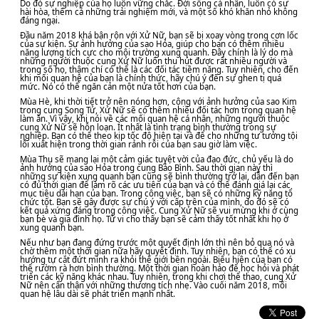
Do đó sự nghiệp của họ luôn vững chắc. Đời sống cá nhân, luôn có sự
hài hòa, thêm cả những trải nghiệm mới, và một số khó khăn nhỏ không
đáng ngại.
Đầu năm 2018 khá bận rộn với Xử Nữ, bạn sẽ bị xoay vòng trong cơn lốc
của sự kiện. Sự ảnh hưởng của sao Hỏa, giúp cho bạn có thêm nhiều
năng lượng tích cực cho môi trường xung quanh. Đây chính là lý do mà
những người thuộc cung Xử Nữ luôn thu hút được rất nhiều người và
trong số họ, thậm chí có thể là các đối tác tiềm năng. Tuy nhiên, cho đến
khi mối quan hệ của bạn là chính thức, hãy chú ý đến sự ghen tị quá
mức. Nó có thể ngăn cản một nửa tốt hơn của bạn.
Mùa Hè, khi thời tiết trở nên nóng hơn, cộng với ảnh hưởng của sao Kim
trong cung Song Tử, Xử Nữ sẽ có thêm nhiều đối tác hơn trong quan hệ
làm ăn. Vì vậy, khi nói về các mối quan hệ cá nhân, những người thuộc
cung Xử Nữ sẽ hỗn loạn. Ít nhất là tình trạng bình thường trong sự
nghiệp. Bạn có thể theo kịp tốc độ hiện tại và để cho những tư tưởng tội
lỗi xuất hiện trong thời gian rảnh rỗi của bạn sau giờ làm việc.
Mùa Thu sẽ mang lại một cảm giác tuyệt vời của đạo đức, chủ yếu là do
ảnh hưởng của sao Hỏa trong cung Bảo Bình. Sau thời gian này thì
những sự kiện xung quanh bạn cũng sẽ bình thường trở lại, dẫn đến bạn
có đủ thời gian để làm rõ các ưu tiên của bạn và có thể đánh giá lại các
mục tiêu dài hạn của bạn. Trong công việc, bạn sẽ có những kỹ năng tổ
chức tốt. Bạn sẽ gây được sự chú ý với cấp trên của mình, do đó sẽ có
kết quả xứng đáng trong công việc. Cung Xử Nữ sẽ vui mừng khi ở cùng
bạn bè và gia đình họ. Tử vi cho thấy bạn sẽ cảm thấy tốt nhất khi họ ở
xung quanh bạn.
Nếu như bạn đang đứng trước một quyết định lớn thì nên bỏ qua nó và
chờ thêm một thời gian nữa hãy quyết định. Tuy nhiên, bạn có thể có xu
hướng tự cắt đứt mình ra khỏi thế giới bên ngoài. Biểu hiện của bạn có
thể rườm rà hơn bình thường. Một thời gian hoàn hảo để học hỏi và phát
triển các kỹ năng khác nhau. Tuy nhiên, trong khi chơi thể thao, cung Xử
Nữ nên cẩn thận với những thương tích nhẹ. Vào cuối năm 2018, mối
quan hệ lâu dài sẽ phát triển mạnh nhất.