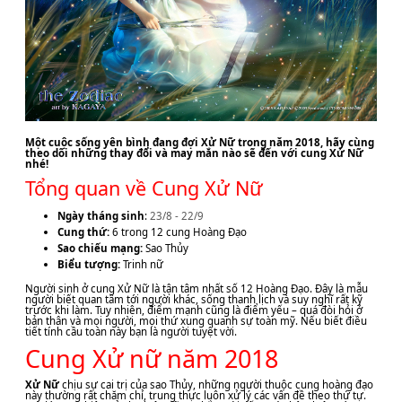
Một cuộc sống yên bình đang đợi Xử Nữ trong năm 2018, hãy cùng
theo dõi những thay đổi và may mắn nào sẽ đến với cung Xử Nữ
nhé!
Tổng quan về Cung Xử Nữ
Ngày tháng sinh
:
23/8 - 22/9
Cung thứ:
6 trong 12 cung Hoàng Đạo
Sao chiếu mạng:
Sao Thủy
Biểu tượng:
Trinh nữ
Người sinh ở cung Xử Nữ là tận tâm nhất số 12 Hoàng Đạo. Đây là mẫu
người biết quan tâm tới người khác, sống thanh lịch và suy nghĩ rất kỹ
trước khi làm. Tuy nhiên, điểm mạnh cũng là điểm yếu – quá đòi hỏi ở
bản thân và mọi người, mọi thứ xung quanh sự toàn mỹ. Nếu biết điều
tiết tính cầu toàn này bạn là người tuyệt vời.
Cung Xử nữ năm 2018
Xử Nữ
chịu sự cai trị của sao Thủy, những người thuộc cung hoàng đạo
này thường rất chăm chỉ, trung thực luôn xử lý các vấn đề theo thứ tự.