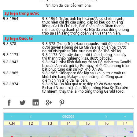
Nhi tôn đại đại bảo kim pha.
Sự kiện trong nước
9-8-1964
9-8-1964: Trước tình hình cả nước có chiến tranh,
thực hiện chỉ thị của Đảng, đáp lời kêu gọi thiêng
liêng của Hồ Chủ tịch, Ban Chấp hành Đoàn thanh
niên lao động thành phố Hà Nội đã phát động phong
trào Ba sẵn sàng trong đoàn viên và thanh niên.
Sự kiện Quốc tế
9-8-378
9-8-378: Trong Trận Hadrianopolis, một đội quân lớn
dưới quyền Hoàng đế La Mã Valens chiến bại trước
người Visigoth tại khu vực nay thuộc Thổ Nhĩ Kỳ.
9-8-1173
9-8-1173: Việc xây dựng một tháp chuông, sau này
trở thành tháp nghiêng Pisa, được bắt đầu.
9-8-1942
9-8-1942: Nhà lãnh đạo người Ấn Độ Mahatma Gandhi
bị quân Anh bắt giữ tại Bombay, khởi đầu phong trào
bất phục tùng dân sự Rời khỏi Ấn Độ.
9-8-1965
9-8-1965: Singapore độc lập sau khi bị trục xuất ra
khỏi Liên bang Malaysia do những bất đồng quan
điểm chính trị giữa hai bên.
9-8-1974
9-8-1974: Do hậu quả trực tiếp từ Vụ Watergate,
Richard Nixon trở thành Tổng thống Hoa Kỳ đầu tiên
từ nhiệm, thay thế là Phó tổng thống Gerald Ford.
-
08/2026
+
CN
T2
T3
T4
T5
T6
T7
.
1
19/6
.
.
.
.