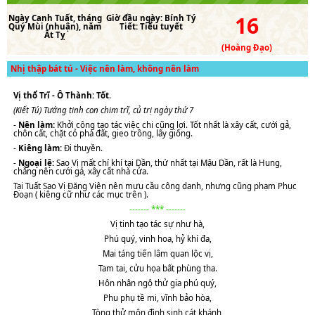
16
Ngày
Canh Tuất
, tháng
Giờ đầu ngày:
Bính Tý
Quý Mùi (nhuận)
, năm
Tiết:
Tiểu tuyết
Ất Tỵ
(Hoàng Đạo)
Nhị thập bát tú - Việc nên làm, không nên làm
Vị thổ Trĩ - Ô Thành: Tốt
.
(Kiết Tú) Tướng tinh con chim trĩ, củ trị ngày thứ 7
-
Nên làm:
Khởi công tạo tác việc chi cũng lợi. Tốt nhất là xây cất, cưới gả,
chôn cất, chặt cỏ phá đất, gieo trồng, lấy giống.
-
Kiêng làm:
Đi thuyền.
-
Ngoại lệ:
Sao Vị mất chí khí tại Dần, thứ nhất tại Mậu Dần, rất là Hung,
chẳng nên cưới gả, xây cất nhà cửa.
Tại Tuất Sao Vị Đăng Viên nên mưu cầu công danh, nhưng cũng phạm Phục
Đoạn ( kiêng cữ như các mục trên ).
------- *** -------
Vị tinh tạo tác sự như hà,
Phú quý, vinh hoa, hỷ khí đa,
Mai táng tiến lâm quan lộc vị,
Tam tai, cửu họa bất phùng tha.
Hôn nhân ngộ thử gia phú quý,
Phu phụ tề mi, vĩnh bảo hòa,
Tòng thử môn đình sinh cát khánh,