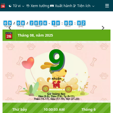
☯ Tử vi
🖖 Xem tướng
🛤 Xuất hành
🔭
Tiện ích
3
0
9
/
0
8
/
2
0
2
6
-
1
0
:
0
0
:
0
Tháng 08, năm 2025
9
nhuận
Giờ hoàng đạo:
Dần (3-5), Thìn (7-9), Tỵ (9-11),
Thân (15-17), Dậu (17-19), Hợi (21-23)
Thứ bảy
10:00:03 AM
Tháng 6