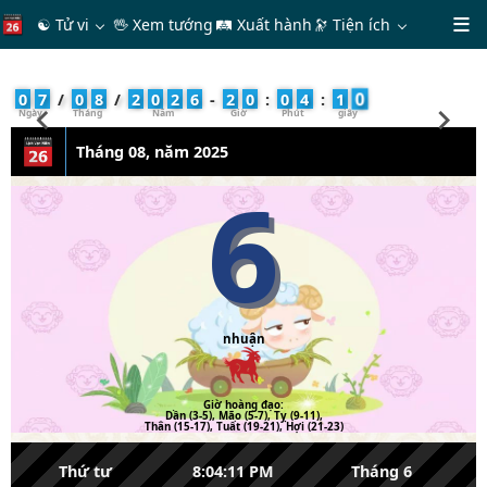
☯ Tử vi
🖖 Xem tướng
🛤 Xuất hành
🔭
Tiện ích
1
0
7
/
0
8
/
2
0
2
6
-
2
0
:
0
4
:
1
Tháng 08, năm 2025
6
nhuận
Giờ hoàng đạo:
Dần (3-5), Mão (5-7), Tỵ (9-11),
Thân (15-17), Tuất (19-21), Hợi (21-23)
Thứ tư
8:04:11 PM
Tháng 6