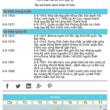
Tảo bá thanh danh khán tổ tiên.
Sự kiện trong nước
6-8-1954
6-8-1954: Nhà vǎn Nguyễn Khoa Vǎn, bút danh Hải
Triều, sinh ngày 1-1-1908 tại An Cựu, ngoại thành
Huế qua đời tại Hà Lũng tỉnh Thanh Hoá.
6-8-1972
6-8-1972: Quân và dân Hải Phòng đã bắn rơi chiếc
máy bay Mỹ thứ 3.800 trên miền Bắc.
Sự kiện Quốc tế
6-8-1825
6-8-1825: Bolivia tuyên bố độc lập khỏi Đế quốc Tây
Ban Nha.
6-8-1918
6-8-1918: Trong Thế chiến thứ nhất, tại Mặt trận phía
Tây, quân Đồng Minh giành thắng lợi trước quân Đức
ở khu vực sông Marne gần Paris.
6-8-1945
6-8-1945: Chiến tranh thế giới thứ hai: Không quân
Hoa Kỳ ném bom nguyên tử Little Boy xuống
Hiroshima, Nhật Bản, khiến 140.000 người thiệt
mạng.
6-8-1991
6-8-1991: Tim Berners-Lee phát hành dữ liệu miêu tả
về ý tưởng World Wide Web - đánh dấu sự ra đời của
dịch vụ công cộng Internet.
6-8-1806
6-8-1806: Do hậu quả từ Chiến tranh Liên minh thứ
ba, Hoàng đế Franz II thoái vị, Đế quốc La Mã Thần
thánh chấm dứt tồn tại.
-
08/2026
+
CN
T2
T3
T4
T5
T6
T7
.
1
19/6