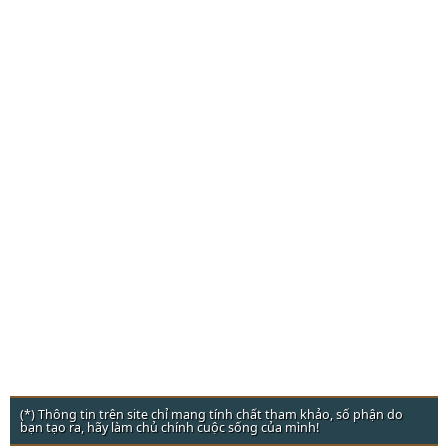
(*) Thông tin trên site chỉ mang tính chất tham khảo, số phận do
bạn tạo ra, hãy làm chủ chính cuộc sống của mình!