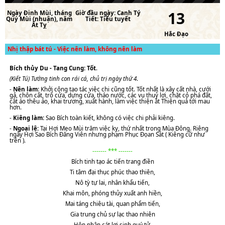
13
Ngày
Đinh Mùi
, tháng
Giờ đầu ngày:
Canh Tý
Quý Mùi (nhuận)
, năm
Tiết:
Tiểu tuyết
Ất Tỵ
Hắc Đạo
Nhị thập bát tú - Việc nên làm, không nên làm
Bích thủy Du - Tang Cung: Tốt
.
(Kiết Tú) Tướng tinh con rái cá, chủ trị ngày thứ 4
.
-
Nên làm:
Khởi công tạo tác việc chi cũng tốt. Tốt nhất là xây cất nhà, cưới
gả, chôn cất, trổ cửa, dựng cửa, tháo nước, các vụ thuỷ lợi, chặt cỏ phá đất,
cắt áo thêu áo, khai trương, xuất hành, làm việc thiện ắt Thiện quả tới mau
hơn.
-
Kiêng làm:
Sao Bích toàn kiết, không có việc chi phải kiêng.
-
Ngoại lệ:
Tại Hợi Mẹo Mùi trăm việc kỵ, thứ nhất trong Mùa Đông. Riêng
ngày Hợi Sao Bích Đăng Viên nhưng phạm Phục Đọan Sát ( Kiêng cữ như
trên ).
------- *** -------
Bích tinh tạo ác tiến trang điền
Ti tâm đại thục phúc thao thiên,
Nô tỳ tự lai, nhân khẩu tiến,
Khai môn, phóng thủy xuất anh hiền,
Mai táng chiêu tài, quan phẩm tiến,
Gia trung chủ sự lạc thao nhiên
Hôn nhân cát lợi sinh quý tử,