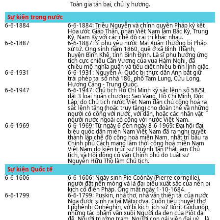
Toàn gia tán bại, chủ ly hương.
Sự kiện trong nước
6-6-1884
6-6-1884: Triều Nguyễn và chính quyền Pháp ký kết
Hòa ước Giáp Thân, phân Việt Nam làm Bắc Kỳ, Trung
Kỳ, Nam Kỳ với các chế độ cai trị khác nhau.
6-6-1887
6-6-1887: Sĩ phu yêu nước Mai Xuân Thưởng bị Pháp
xử tử. Ông sinh nǎm 1860, quê ở xã Bình Thành,
huyện Bình Khê, tỉnh Bình Định. Là sĩ phu hưởng ứng
tích cực chiếu Cần Vương của vua Hàm Nghi, đã
chiêu mộ nghĩa quân và tiêu diệt nhiều binh lính giặc.
6-6-1931
6-6-1931: Nguyễn Ái Quốc bị thực dân Anh bắt giữ
trái phép tại số nhà 186, phố Tam Lung, Cửu Long,
Hương Cảng - Trung Quốc.
6-6-1947
6-6-1947: Chủ tịch Hồ Chí Minh ký sắc lệnh số 58/SL
đặt 3 loại huân chương: Sao Vàng, Hồ Chí Minh, Độc
Lập, do Chủ tịch nước Việt Nam dân chủ cộng hoà ra
sắc lệnh tặng (hoặc truy tặng) cho đoàn thể và những
người có công với nước, với dân, hoặc các nhân vật
người nước ngoài có công với nước Việt Nam.
6-6-1969
6-6-1969: Từ ngày 6 đến ngày 8-6-1969: Đại hội đại
biểu quốc dân miền Nam Việt Nam đã ra nghị quyết
thành lập chế độ cộng hoà miền Nam, nhất trí bầu ra
Chính phủ Cách mạng lâm thời cộng hoà miền Nam
Việt Nam do kiến trúc sư Huỳnh Tấn Phát làm Chủ
tịch, và Hội đồng cố vấn Chính phủ do Luật sư
Nguyễn Hữu Thọ làm Chủ tịch.
Sự kiện Quốc tế
6-6-1606
6-6-1606: Ngày sinh Pie Coónây (Pierre corneille),
người đặt nền móng và là đại biểu xuất sắc của nền bi
kịch cổ điển Pháp. Ông mất ngày 1-10-1684.
6-6-1799
6-6-1799: Puskin, nhà thơ, nhà vǎn thiên tài của nước
Nga được sinh ra tại Mátxcơva. Cuốn tiểu thuyết thơ
Epghênhi Ônhêghin, vở bi kịch lịch sử Bôrit Gôđunốp,
những tác phẩm vǎn xuôi Người da đen của Piôt đại
đế, Người trưởng trạm, Người con gái viên đại uý... là