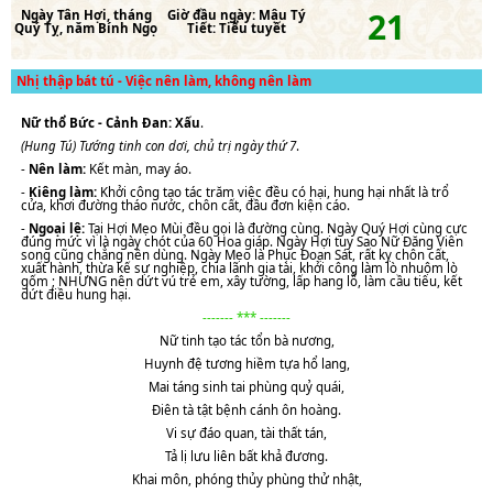
21
Ngày
Tân Hợi
, tháng
Giờ đầu ngày:
Mậu Tý
Quý Tỵ
, năm
Bính Ngọ
Tiết:
Tiểu tuyết
Nhị thập bát tú - Việc nên làm, không nên làm
Nữ thổ Bức - Cảnh Đan: Xấu
.
(Hung Tú) Tướng tinh con dơi, chủ trị ngày thứ 7
.
-
Nên làm:
Kết màn, may áo.
-
Kiêng làm:
Khởi công tạo tác trăm việc đều có hại, hung hại nhất là trổ
cửa, khơi đường tháo nước, chôn cất, đầu đơn kiện cáo.
-
Ngoại lệ:
Tại Hợi Mẹo Mùi đều gọi là đường cùng. Ngày Quý Hợi cùng cực
đúng mức vì là ngày chót của 60 Hoa giáp. Ngày Hợi tuy Sao Nữ Đăng Viên
song cũng chẳng nên dùng. Ngày Mẹo là Phục Đoạn Sát, rất kỵ chôn cất,
xuất hành, thừa kế sự nghiệp, chia lãnh gia tài, khởi công làm lò nhuộm lò
gốm ; NHƯNG nên dứt vú trẻ em, xây tường, lấp hang lỗ, làm cầu tiêu, kết
dứt điều hung hại.
------- *** -------
Nữ tinh tạo tác tổn bà nương,
Huynh đệ tương hiềm tựa hổ lang,
Mai táng sinh tai phùng quỷ quái,
Điên tà tật bệnh cánh ôn hoàng.
Vi sự đáo quan, tài thất tán,
Tả lị lưu liên bất khả đương.
Khai môn, phóng thủy phùng thử nhật,