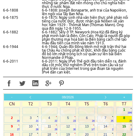
những tác phẩm đặt nền móng cho chủ nghĩa hiện
thực ở nước Nga.
6-6-1808
6-6-1808: Joseph Bonaparte, anh trai của Napoléon,
lên ngôi vua Tây Ban Nha.
6-6-1875
6-6-1875: Ngày sinh nhà vǎn hiện thực phê phán nổi
tiếng của nước Đức, được nhận giải Nôben về vǎn
học nǎm 1929 - Thômát Man (Thomas Mann). Ông
qua đời ngày 12-8-1955.
6-6-1882
6-6-1882: Sêly ở TP. Newyork (Hoa Kỳ) đã đǎng ký
phát minh bàn là điện. Còn Calo, Pháp là người đã góp
phần thương mại hoá bàn là điện bằng cách chế tạo
mẫu đầu tiên của mình vào nǎm 1913.
6-6-1944
6-6-1944: Quân đội Đồng Minh mở mặt trận thứ hai
tại Châu Âu chống phát xít Đức, khởi đầu bằng cuộc
đổ bộ lớn nhất trong lịch sử quân sự lên bãi biển
Normandie ở Pháp.
6-6-2011
6-6-2011: Ngày IPv6 Thế giới đầu tiên diễn ra, đánh
dấu cột mốc thử nghiệm IPv6 trên toàn cầu và sự
phát triển của Internet trong giai đoạn tài nguyên
IPv4 dần cạn kiệt.
-
08/2026
+
CN
T2
T3
T4
T5
T6
T7
.
1
19/6
.
.
.
.
2
3
4
5
6
7
8
20
21
22
23
24
25
26
.
.
.
.
.
9
10
11
12
13
14
15
27
28
29
30
1/7
2
3
.
.
.
.
16
17
18
19
20
21
22