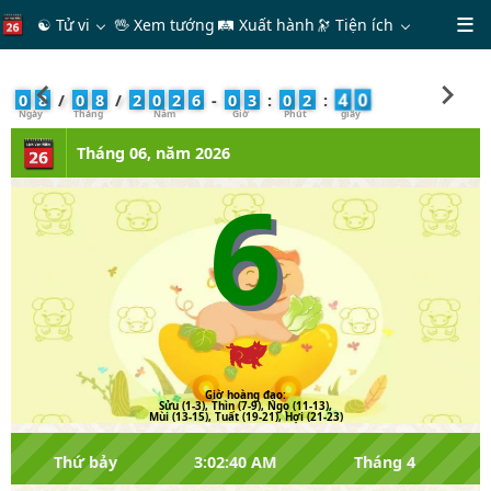
☯ Tử vi
🖖 Xem tướng
🛤 Xuất hành
🔭
Tiện ích
4
0
0
8
/
0
8
/
2
0
2
6
-
0
3
:
0
2
:
Tháng 06, năm 2026
6
Giờ hoàng đạo:
Sửu (1-3), Thìn (7-9), Ngọ (11-13),
Mùi (13-15), Tuất (19-21), Hợi (21-23)
Thứ bảy
3:02:40 AM
Tháng 4