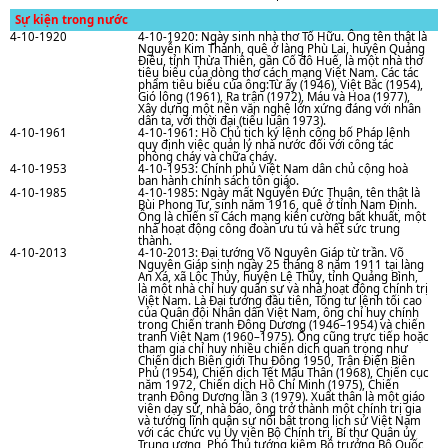
Sự kiện trong nước
4-10-1920
4-10-1920: Ngày sinh nhà thơ Tố Hữu. Ông tên thật là
Nguyễn Kim Thành, quê ở làng Phù Lai, huyện Quảng
Điều, tỉnh Thừa Thiên, gần Cố đô Huế, là một nhà thơ
tiêu biểu của dòng thơ cách mạng Việt Nam. Các tác
phẩm tiêu biểu của ông:Từ ấy (1946), Việt Bắc (1954),
Gió lộng (1961), Ra trận (1972), Máu và Hoa (1977),
Xây dựng một nền văn nghệ lớn xứng đáng với nhân
dân ta, với thời đại (tiểu luận 1973).
4-10-1961
4-10-1961: Hồ Chủ tịch ký lệnh công bố Pháp lệnh
quy định việc quản lý nhà nước đối với công tác
phòng cháy và chữa cháy.
4-10-1953
4-10-1953: Chính phủ Việt Nam dân chủ cộng hoà
ban hành chính sách tôn giáo.
4-10-1985
4-10-1985: Ngày mất Nguyễn Đức Thuận, tên thật là
Bùi Phong Tư, sinh năm 1916, quê ở tỉnh Nam Định.
Ông là chiến sĩ Cách mạng kiên cường bất khuất, một
nhà hoạt động công đoàn ưu tú và hết sức trung
thành.
4-10-2013
4-10-2013: Đại tướng Võ Nguyên Giáp từ trần. Võ
Nguyên Giáp sinh ngày 25 tháng 8 năm 1911 tại làng
An Xá, xã Lộc Thủy, huyện Lệ Thủy, tỉnh Quảng Bình,
là một nhà chỉ huy quân sự và nhà hoạt động chính trị
Việt Nam. Là Đại tướng đầu tiên, Tổng tư lệnh tối cao
của Quân đội Nhân dân Việt Nam, ông chỉ huy chính
trong Chiến tranh Đông Dương (1946–1954) và chiến
tranh Việt Nam (1960–1975). Ông cũng trực tiếp hoặc
tham gia chỉ huy nhiều chiến dịch quan trọng như
Chiến dịch Biên giới Thu Đông 1950, Trận Điện Biên
Phủ (1954), Chiến dịch Tết Mậu Thân (1968), Chiến cục
năm 1972, Chiến dịch Hồ Chí Minh (1975), Chiến
tranh Đông Dương lần 3 (1979). Xuất thân là một giáo
viên dạy sử, nhà báo, ông trở thành một chính trị gia
và tướng lĩnh quân sự nổi bật trong lịch sử Việt Nam
với các chức vụ Ủy viên Bộ Chính trị, Bí thư Quân ủy
Trung ương, Phó Thủ tướng kiêm Bộ trưởng Bộ Quốc