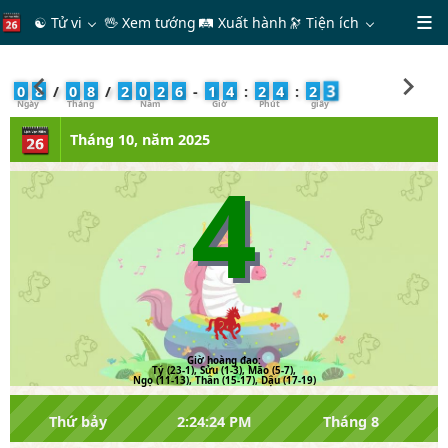
☯ Tử vi
🖖 Xem tướng
🛤 Xuất hành
🔭
Tiện ích
4
0
8
/
0
8
/
2
0
2
6
-
1
4
:
2
4
:
2
Tháng 10, năm 2025
4
Giờ hoàng đạo:
Tý (23-1), Sửu (1-3), Mão (5-7),
Ngọ (11-13), Thân (15-17), Dậu (17-19)
Thứ bảy
2:24:24 PM
Tháng 8