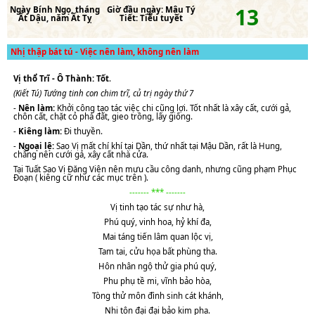
13
Ngày
Bính Ngọ
, tháng
Giờ đầu ngày:
Mậu Tý
Ất Dậu
, năm
Ất Tỵ
Tiết:
Tiểu tuyết
Nhị thập bát tú - Việc nên làm, không nên làm
Vị thổ Trĩ - Ô Thành: Tốt
.
(Kiết Tú) Tướng tinh con chim trĩ, củ trị ngày thứ 7
-
Nên làm:
Khởi công tạo tác việc chi cũng lợi. Tốt nhất là xây cất, cưới gả,
chôn cất, chặt cỏ phá đất, gieo trồng, lấy giống.
-
Kiêng làm:
Đi thuyền.
-
Ngoại lệ:
Sao Vị mất chí khí tại Dần, thứ nhất tại Mậu Dần, rất là Hung,
chẳng nên cưới gả, xây cất nhà cửa.
Tại Tuất Sao Vị Đăng Viên nên mưu cầu công danh, nhưng cũng phạm Phục
Đoạn ( kiêng cữ như các mục trên ).
------- *** -------
Vị tinh tạo tác sự như hà,
Phú quý, vinh hoa, hỷ khí đa,
Mai táng tiến lâm quan lộc vị,
Tam tai, cửu họa bất phùng tha.
Hôn nhân ngộ thử gia phú quý,
Phu phụ tề mi, vĩnh bảo hòa,
Tòng thử môn đình sinh cát khánh,
Nhi tôn đại đại bảo kim pha.