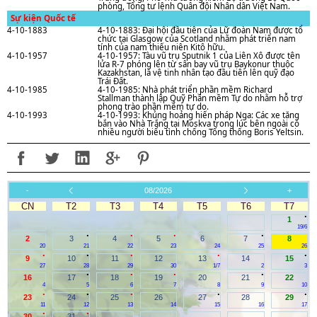
phòng, Tổng tư lệnh Quân đội Nhân dân Việt Nam.
Sự kiện Quốc tế
4-10-1883
4-10-1883: Đại hội đầu tiên của Lữ đoàn Nam được tổ
chức tại Glasgow của Scotland nhằm phát triển nam
tính của nam thiếu niên Kitô hữu.
4-10-1957
4-10-1957: Tàu vũ trụ Sputnik 1 của Liên Xô được tên
lửa R-7 phóng lên từ sân bay vũ trụ Baykonur thuộc
Kazakhstan, là vệ tinh nhân tạo đầu tiên lên quỹ đạo
Trái Đất.
4-10-1985
4-10-1985: Nhà phát triển phần mềm Richard
Stallman thành lập Quỹ Phần mềm Tự do nhằm hỗ trợ
phong trào phần mềm tự do.
4-10-1993
4-10-1993: Khủng hoảng hiến pháp Nga: Các xe tăng
bắn vào Nhà Trắng tại Moskva trong lúc bên ngoài có
nhiều người biểu tình chống Tổng thống Boris Yeltsin.
-
08/2026
+
CN
T2
T3
T4
T5
T6
T7
.
1
19/6
.
.
.
.
2
3
4
5
6
7
8
20
21
22
23
24
25
26
.
.
.
.
.
9
10
11
12
13
14
15
27
28
29
30
1/7
2
3
.
.
.
.
16
17
18
19
20
21
22
4
5
6
7
8
9
10
.
.
.
.
.
23
24
25
26
27
28
29
11
12
13
14
15
16
17
.
.
30
31