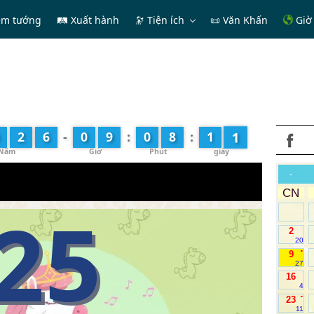
em tướng
🛤 Xuất hành
🔭
Tiện ích
📜 Văn Khấn
Giờ 
2
2
6
-
0
9
:
0
8
:
1
-
CN
25
2
20
.
9
27
16
4
.
23
11