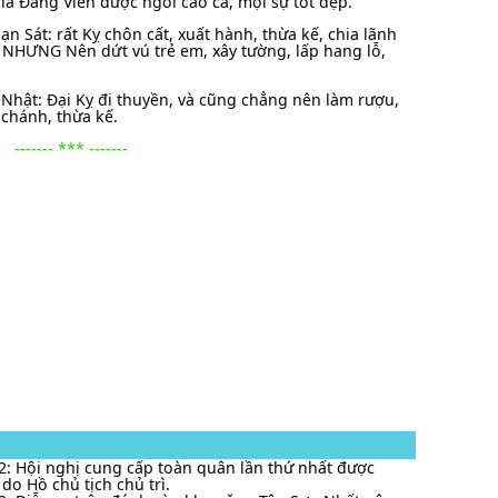
là Đăng Viên được ngôi cao cả, mọi sự tốt đẹp.
n Sát: rất Kỵ chôn cất, xuất hành, thừa kế, chia lãnh
. NHƯNG Nên dứt vú trẻ em, xây tường, lấp hang lỗ,
 Nhật: Đại Kỵ đi thuyền, và cũng chẳng nên làm rượu,
chánh, thừa kế.
------- *** -------
2: Hội nghị cung cấp toàn quân lần thứ nhất được
 do Hồ chủ tịch chủ trì.