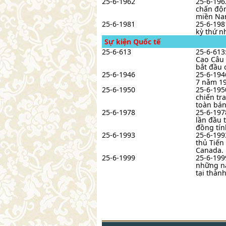
25-6-1962
25-6-196
chấn độn
miền Na
25-6-1981
25-6-198
kỳ thứ n
Sự kiện Quốc tế
25-6-613
25-6-613
Cao Câu 
bắt đầu 
25-6-1946
25-6-1946
7 nǎm 19
25-6-1950
25-6-195
chiến tr
toàn bán
25-6-1978
25-6-197
lần đầu 
đồng tín
25-6-1993
25-6-199
thủ Tiến
Canada.
25-6-1999
25-6-199
những nạ
tại thành