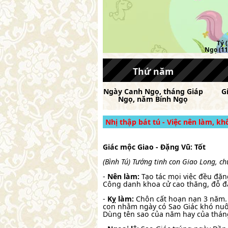
Tý (
Ngọ (11
Thứ năm
Ngày
Canh Ngọ
, tháng
Giáp
G
Ngọ
, năm
Bính Ngọ
Nhị thập bát tú - Việc nên làm, k
Giác mộc Giao - Đặng Vũ: Tốt
(Bình Tú) Tướng tinh con Giao Long, ch
-
Nên làm:
Tạo tác mọi việc đều đặn
Công danh khoa cử cao thăng, đỗ đ
-
Kỵ làm:
Chôn cất hoạn nạn 3 năm. 
con nhằm ngày có Sao Giác khó nuôi
Dùng tên sao của năm hay của thán