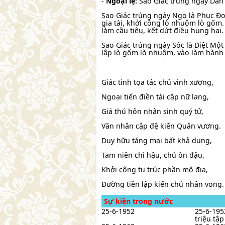
-
Ngoại lệ:
Sao Giác trúng ngày Dần 
Sao Giác trúng ngày Ngọ là Phục Đoạ
gia tài, khởi công lò nhuộm lò gốm
làm cầu tiêu, kết dứt điều hung hại.
Sao Giác trúng ngày Sóc là Diệt Một
lập lò gốm lò nhuộm, vào làm hành 
Giác tinh tọa tác chủ vinh xương,
Ngoại tiến điền tài cập nữ lang,
Giá thú hôn nhân sinh quý tử,
Văn nhân cập đệ kiến Quân vương.
Duy hữu táng mai bất khả dụng,
Tam niên chi hậu, chủ ôn đậu,
Khởi công tu trúc phần mộ địa,
Đường tiền lập kiến chủ nhân vong.
Sự kiện trong nước
25-6-1952
25-6-195
triệu tập