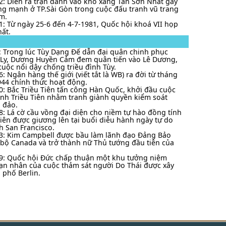
2: Diễn ra trận đánh vào kho xǎng Tân Sơn Nhất gây
g mạnh ở TP.Sài Gòn trong cuộc đấu tranh vũ trang
m.
1: Từ ngày 25-6 đến 4-7-1981, Quốc hội khoá VII họp
hất.
: Trong lúc Tùy Dạng Đế dẫn đại quân chinh phục
Ly, Dương Huyền Cảm đem quân tiến vào Lê Dương,
cuộc nổi dậy chống triều đình Tùy.
: Ngân hàng thế giới (viết tắt là WB) ra đời từ tháng
44 chính thức hoạt động.
0: Bắc Triều Tiên tấn công Hàn Quốc, khởi đầu cuộc
anh Triều Tiên nhằm tranh giành quyền kiểm soát
 đảo.
8: Lá cờ cầu vồng đại diện cho niềm tự hào đồng tính
tiên được giương lên tại buổi diễu hành ngày tự do
h San Francisco.
3: Kim Campbell được bầu làm lãnh đạo Đảng Bảo
 bộ Canada và trở thành nữ Thủ tướng đầu tiên của
9: Quốc hội Đức chấp thuận một khu tưởng niệm
n nhân của cuộc thảm sát người Do Thái được xây
 phố Berlin.