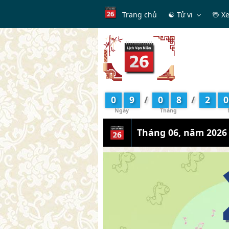
Trang chủ
☯ Tử vi
🖖 X
0
9
/
0
8
/
2
0
Tháng 06, năm 2026