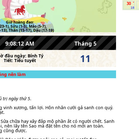
.
30
18
Giờ hoàng đạo:
23-1), Sửu (1-3), Mão (5-7),
-13), Thân (15-17), Dậu (17-19)
9:08:12 AM
Tháng 5
11
iờ đầu ngày:
Bính Tý
Tiết:
Tiểu tuyết
hông nên làm
ủ trị ngày thứ 5
.
g vinh xương, tấn lợi. Hôn nhân cưới gả sanh con quý.
ạt.
Sửa chữa hay xây đắp mộ phần ắt có người chết. Sanh
, nên lấy tên Sao mà đặt tên cho nó mới an toàn.
g cũng được.