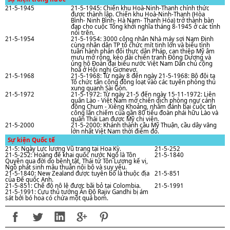
21-5-1945
21-5-1945: Chiến khu Hoà-Ninh-Thanh chính thức
được thành lập. Chiến khu Hoà-Ninh-Thanh (Hòa
Bình- Ninh Bình- Hà Nam- Thanh Hóa) trở thành bàn
đạp cho cuộc Tổng khởi nghĩa tháng 8-1945 ở các tỉnh
nói trên.
21-5-1954
21-5-1954: 3000 công nhân Nhà máy sợi Nam Định
cùng nhân dân TP tổ chức mít tinh lớn và biểu tình
tuần hành phản đối thực dân Pháp, can thiệp Mỹ âm
mưu mở rộng, kéo dài chiến tranh Đông Dương và
ủng hộ Đoàn đại biểu nước Việt Nam Dân chủ cộng
hoà ở Hội nghị Giơnevơ.
21-5-1968
21-5-1968: Từ ngày 8 đến ngày 21-5-1968: Bộ đội ta
Tổ chức tấn công đồng loạt vào các tuyến phòng thủ
xung quanh Sài Gòn.
21-5-1972
21-5-1972: Từ ngày 21-5 đến ngày 15-11-1972: Liên
quân Lào - Việt Nam mở chiến dịch phòng ngự cánh
đồng Chum - Xiêng Khoảng, nhằm đánh bại cuộc tấn
công lấn chiếm của gần 80 tiểu đoàn phái hữu Lào và
quân Thái Lan được Mỹ chi viện.
21-5-2000
21-5-2000: Khánh thành cầu Mỹ Thuận, cầu dây văng
lớn nhất Việt Nam thời điểm đó.
Sự kiện Quốc tế
21-5: Ngày Lực lượng Vũ trang tại Hoa Kỳ.
21-5-252
21-5-252: Hoàng đế khai quốc nước Ngô là Tôn
21-5-1840
Quyền qua đời do bệnh tật, Thái tử Tôn Lượng kế vị,
Ngô phát sinh mâu thuẫn nội bộ và suy yếu.
21-5-1840: New Zealand được tuyên bố là thuộc địa
21-5-851
của Đế quốc Anh.
21-5-851: Chế độ nô lệ được bãi bỏ tại Colombia.
21-5-1991
21-5-1991: Cựu thủ tướng Ấn Độ Rajiv Gandhi bị ám
sát bởi bó hoa có chứa một quả bom.