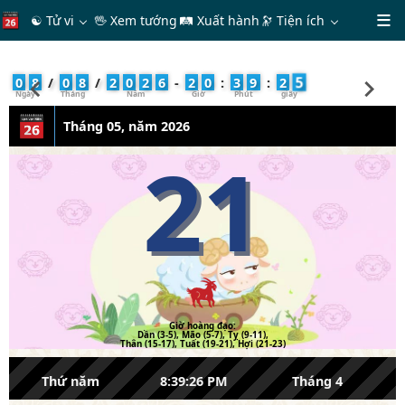
☯ Tử vi
🖖 Xem tướng
🛤 Xuất hành
🔭
Tiện ích
6
0
8
/
0
8
/
2
0
2
6
-
2
0
:
3
9
:
2
Tháng 05, năm 2026
21
Giờ hoàng đạo:
Dần (3-5), Mão (5-7), Tỵ (9-11),
Thân (15-17), Tuất (19-21), Hợi (21-23)
Thứ năm
8:39:26 PM
Tháng 4