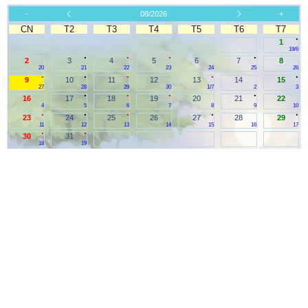
-
08/2026
+
CN
T2
T3
T4
T5
T6
T7
.
1
19/6
.
.
.
.
2
3
4
5
6
7
8
20
21
22
23
24
25
26
.
.
.
.
.
9
10
11
12
13
14
15
27
28
29
30
1/7
2
3
.
.
.
.
16
17
18
19
20
21
22
4
5
6
7
8
9
10
.
.
.
.
.
23
24
25
26
27
28
29
11
12
13
14
15
16
17
.
.
30
31
18
19