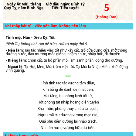
5
Ngày
Ất Mùi
, tháng
Giờ đầu ngày:
Bính Tý
Quý Tỵ
, năm
Bính Ngọ
Tiết:
Tiểu tuyết
(Hoàng Đạo)
Nhị thập bát tú - Việc nên làm, không nên làm
Tỉnh mộc Hãn - Diêu Kỳ: Tốt
.
(Bình Tú) Tướng tinh con dê trừu, chủ trị ngày thứ 5
.
-
Nên làm:
Tạo tác nhiều việc tốt như xây cất, trổ cửa dựng cửa, mở thông
đường nước, đào mương móc giếng, nhậm chức, nhập học, đi thuyền.
-
Kiêng làm:
Chôn cất, tu bổ phần mộ, làm sanh phần, đóng thọ đường.
-
Ngoại lệ:
Tại Hợi, Mẹo, Mùi trăm việc tốt. Tại Mùi là Nhập Miếu, khởi động
vinh quang.
------- *** -------
Tỉnh tinh tạo tác vượng tàm điền,
Kim bảng đề danh đệ nhất tiên,
Mai táng, tu phòng kinh tốt tử,
Hốt phong tật nhập hoàng điên tuyền
Khai môn, phóng thủy chiêu tài bạch,
Ngưu mã trư dương vượng mạc cát,
Quả phụ điền đường lai nhập trạch,
Nhi tôn hưng vượng hữu dư tiền.
Sự kiện trong nước