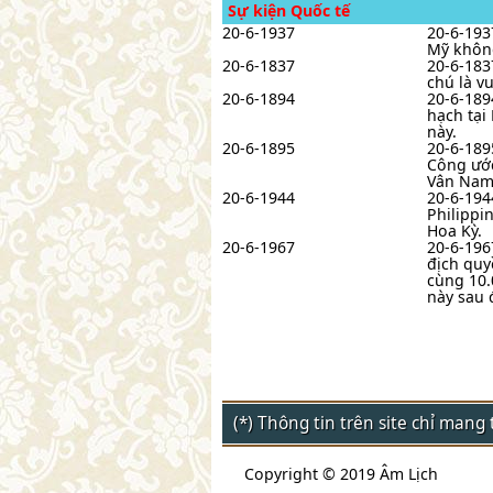
Sự kiện Quốc tế
20-6-1937
20-6-193
Mỹ khôn
20-6-1837
20-6-183
chú là vu
20-6-1894
20-6-189
hạch tại
này.
20-6-1895
20-6-189
Công ước
Vân Nam 
20-6-1944
20-6-194
Philippi
Hoa Kỳ.
20-6-1967
20-6-196
địch quy
cùng 10.
này sau 
(*) Thông tin trên site chỉ man
Copyright © 2019 Âm Lịch