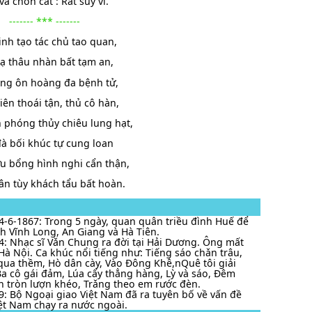
và chôn cất : Rất suy vi.
------- *** -------
tinh tạo tác chủ tao quan,
dạ thâu nhàn bất tạm an,
áng ôn hoàng đa bệnh tử,
iên thoái tận, thủ cô hàn,
 phóng thủy chiêu lung hạt,
đà bối khúc tự cung loan
u bổng hình nghi cẩn thận,
n tùy khách tẩu bất hoàn.
4-6-1867: Trong 5 ngày, quan quân triều đình Huế để
nh Vĩnh Long, An Giang và Hà Tiên.
4: Nhạc sĩ Vǎn Chung ra đời tại Hải Dương. Ông mất
 Hà Nội. Ca khúc nổi tiếng như: Tiếng sáo chǎn trâu,
qua thềm, Hò dân cày, Vào Đông Khê,nQuê tôi giải
a cô gái đảm, Lúa cấy thẳng hàng, Lỳ và sáo, Đêm
n tròn lượn khéo, Trǎng theo em rước đèn.
9: Bộ Ngoại giao Việt Nam đã ra tuyên bố về vấn đề
ệt Nam chạy ra nước ngoài.