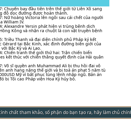
7: Chuyến bay đầu tiên trên thế giới từ Liên Xô sang
g đỗ dọc đường được hoàn thành.
7: Nữ hoàng Victoria lên ngôi sau cái chết của người
a William IV.
4: Alexandre Yersin phát hiện vi trùng bệnh dịch
 Hồng Kông và nhận ra chuột là con vật truyền bệnh
5: Triều Thanh và đại diện chính phủ Pháp ký kết
 Gérard tại Bắc Kinh, xác định đường biên giới của
với Bắc Kỳ và Ai Lao.
4: Chiến tranh thế giới thứ hai: Trận chiến biển
nes kết thúc với chiến thắng quyết định của Hải quân
7: Võ sĩ quyền anh Muhammad Ali bị thu hồi đai vô
ền anh hạng nặng thế giới và bị toà án phạt 5 năm tù
000USD Mỹ vì bất phục tùng lệnh nhập ngũ. Bản án
đó bị Tối cao Pháp viện Hoa Kỳ hủy bỏ.
g tính chất tham khảo, số phận do bạn tạo ra, hãy làm chủ chí