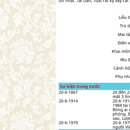
tốt nhất. Tại Dần, Tuất rất kỵ xây cất 
Liễu 
Trú 
Mai t
Điền v
Khai môn
Yêu 
Cánh hữ
Phụ nhâ
Sự kiện trong nước
20-6-1867
20 đến 2
mất 3 tỉ
20-6-1914
20-6-191
1984 tại
Bóng ai 
phóng, B
sao, Lượ
20-6-1979
20-6-197
người Vi