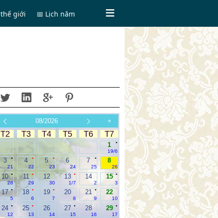
thế giới
📅 Lịch năm
08/2026
+
T2
T3
T4
T5
T6
T7
.
1
19/6
.
.
.
.
3
4
5
6
7
8
21
22
23
24
25
26
.
.
.
.
10
11
12
13
14
15
28
29
30
1/7
2
3
.
.
.
.
17
18
19
20
21
22
5
6
7
8
9
10
.
.
.
.
24
25
26
27
28
29
12
13
14
15
16
17