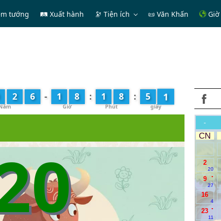
em tướng
🛤 Xuất hành
🔭
Tiện ích
📜 Văn Khấn
Giờ 
2
2
6
-
1
8
:
1
8
:
5
-
CN
20
2
20
.
9
27
16
4
.
23
11