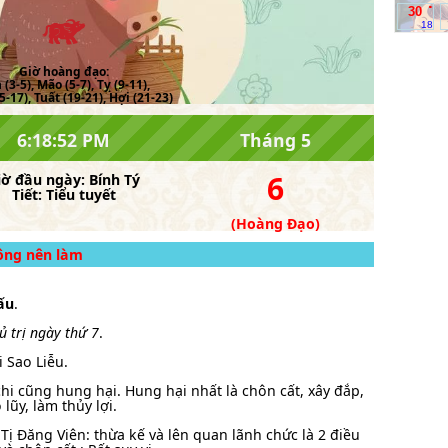
.
30
18
Giờ hoàng đạo:
(3-5), Mão (5-7), Tỵ (9-11),
-17), Tuất (19-21), Hợi (21-23)
6:18:52 PM
Tháng 5
6
iờ đầu ngày:
Bính Tý
Tiết:
Tiểu tuyết
(Hoàng Đạo)
hông nên làm
ấu
.
ủ trị ngày thứ 7
.
 Sao Liễu.
chi cũng hung hại. Hung hại nhất là chôn cất, xây đắp,
lũy, làm thủy lợi.
 Tị Đăng Viên: thừa kế và lên quan lãnh chức là 2 điều