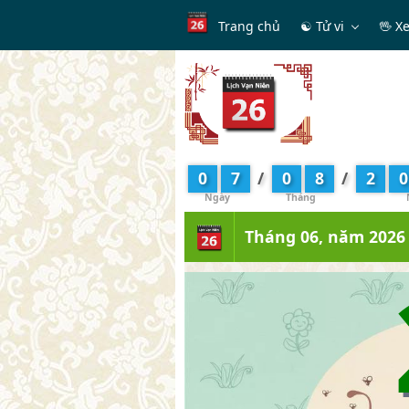
Trang chủ
☯ Tử vi
🖖 X
0
7
/
0
8
/
2
0
Tháng 06, năm 2026