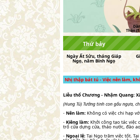
Dần 
Thân (15
Thứ bảy
Ngày
Ất Sửu
, tháng
Giáp
G
Ngọ
, năm
Bính Ngọ
Nhị thập bát tú - Việc nên làm, k
Liễu thổ Chương - Nhậm Quang: X
(Hung Tú) Tướng tinh con gấu ngựa, ch
-
Nên làm:
Không có việc chi hạp với
-
Kiêng làm:
Khởi công tạo tác việc 
trổ cửa dựng cửa, tháo nước, đào ao 
-
Ngoại lệ:
Tại Ngọ trăm việc tốt. Tại