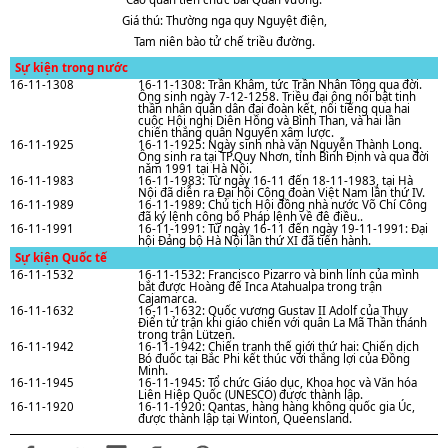
Giá thú: Thường nga quy Nguyệt điện,
Tam niên bào tử chế triều đường.
Sự kiện trong nước
16-11-1308
16-11-1308: Trần Khâm, tức Trần Nhân Tông qua đời.
Ông sinh ngày 7-12-1258. Triều đại ông nổi bật tinh
thần nhân quân dân đại đoàn kết, nổi tiếng qua hai
cuộc Hội nghị Diên Hồng và Bình Than, và hai lần
chiến thắng quân Nguyên xâm lược.
16-11-1925
16-11-1925: Ngày sinh nhà vǎn Nguyễn Thành Long.
Ông sinh ra tại TP.Quy Nhơn, tỉnh Bình Định và qua đời
nǎm 1991 tại Hà Nội.
16-11-1983
16-11-1983: Từ ngày 16-11 đến 18-11-1983, tại Hà
Nội đã diễn ra Đại hội Công đoàn Việt Nam lần thứ IV.
16-11-1989
16-11-1989: Chủ tịch Hội đồng nhà nước Võ Chí Công
đã ký lệnh công bố Pháp lệnh về đê điều..
16-11-1991
16-11-1991: Từ ngày 16-11 đến ngày 19-11-1991: Đại
hội Đảng bộ Hà Nội lần thứ XI đã tiến hành.
Sự kiện Quốc tế
16-11-1532
16-11-1532: Francisco Pizarro và binh lính của mình
bắt được Hoàng đế Inca Atahualpa trong trận
Cajamarca.
16-11-1632
16-11-1632: Quốc vương Gustav II Adolf của Thụy
Điển tử trận khi giáo chiến với quân La Mã Thần thánh
trong trận Lützen.
16-11-1942
16-11-1942: Chiến tranh thế giới thứ hai: Chiến dịch
Bó đuốc tại Bắc Phi kết thúc với thắng lợi của Đồng
Minh.
16-11-1945
16-11-1945: Tổ chức Giáo dục, Khoa học và Văn hóa
Liên Hiệp Quốc (UNESCO) được thành lập.
16-11-1920
16-11-1920: Qantas, hàng hàng không quốc gia Úc,
được thành lập tại Winton, Queensland.