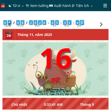
☯ Tử vi
🖖 Xem tướng
🛤 Xuất hành
🔭
Tiện ích
1
0
9
/
0
8
/
2
0
2
6
-
0
5
:
3
2
:
4
Tháng 11, năm 2025
16
Giờ hoàng đạo:
Dần (3-5), Mão (5-7), Tỵ (9-11),
Thân (15-17), Tuất (19-21), Hợi (21-23)
Chủ nhật
5:32:41 AM
Tháng 9