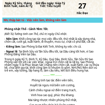
27
Ngày
Kỷ Sửu
, tháng
Giờ đầu ngày:
Giáp Tý
Bính Tuất
, năm
Ất Tỵ
Tiết:
Tiểu tuyết
Hắc Đạo
Nhị thập bát tú - Việc nên làm, không nên làm
Phòng nhật Thố - Cảnh Yêm: Tốt
.
(Kiết Tú) Tướng tinh con Thỏ, chủ trị ngày Chủ nhật
.
-
Nên làm:
Khởi công tạo tác mọi việc đều tốt, thứ nhất là xây dựng nhà,
chôn cất, cưới gả, xuất hành, đi thuyền, mưu sự, chặt cỏ phá đất, cắt áo.
-
Kiêng làm:
Sao Phòng là Đại Kiết Tinh, không kỵ việc chi cả.
-
Ngoại lệ:
Tại Đinh Sửu và Tân Sửu đều tốt, tại Dậu càng tốt hơn, vì Sao
Phòng Đăng Viên tại Dậu.
Trong 6 ngày Kỷ Tị, Đinh Tị, Kỷ Dậu, Quý Dậu, Đinh Sửu, Tân Sửu thì Sao
Phòng vẫn tốt với các việc khác, ngoại trừ chôn cất là rất kỵ. Sao Phòng
nhằm ngày Tị là Phục Đoạn Sát: chẳng nên chôn cất, xuất hành, các vụ thừa
kế, chia lãnh gia tài, khởi công làm lò nhuộm lò gốm. NHƯNG Nên dứt vú
trẻ em, xây tường, lấp hang lỗ, làm cầu tiêu, kết dứt điều hung hại.
------- *** -------
Phòng tinh tạo tác điền viên tiến,
Huyết tài ngưu mã biến sơn cương,
Cánh chiêu ngoại xứ điền trang trạch,
Vinh hoa cao quý, phúc thọ khang.
Mai táng nhược nhiên phùng thử nhật,
Cao quan tiến chức bái Quân vương.