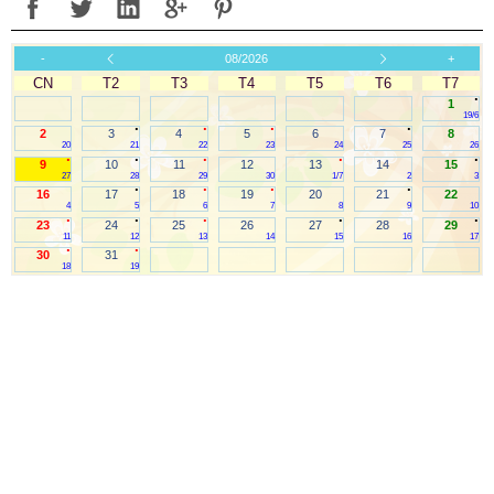
-
08/2026
+
CN
T2
T3
T4
T5
T6
T7
.
1
19/6
.
.
.
.
2
3
4
5
6
7
8
20
21
22
23
24
25
26
.
.
.
.
.
9
10
11
12
13
14
15
27
28
29
30
1/7
2
3
.
.
.
.
16
17
18
19
20
21
22
4
5
6
7
8
9
10
.
.
.
.
.
23
24
25
26
27
28
29
11
12
13
14
15
16
17
.
.
30
31
18
19