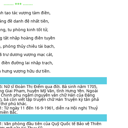
------- *** -------
nh tạo tác vượng tàm điền,
ng đề danh đệ nhất tiên,
ng, tu phòng kinh tốt tử,
g tật nhập hoàng điên tuyền
, phóng thủy chiêu tài bạch,
 trư dương vượng mạc cát,
điền đường lai nhập trạch,
n hưng vượng hữu dư tiền.
6: Nữ sĩ Đoàn Thị Điểm qua đời. Bà sinh năm 1705,
ng Giai Phạm, huyện Mỹ Văn, tỉnh Hưng Yên. Ngoài
h Chinh phụ ngâm (nguyên văn chữ Hán của Đặng
), bà còn viết tập truyện chữ Hán Truyện kỳ tân phả
 thơ phú khác.
1: Từ ngày 11 đến 16-9-1961, diễn ra Hội nghị Thuỷ
 miền Bắc.
1: Văn phòng đầu tiên của Quỹ Quốc tế Bảo vệ Thiên
ợc mở cửa tại Thụy Sỹ.