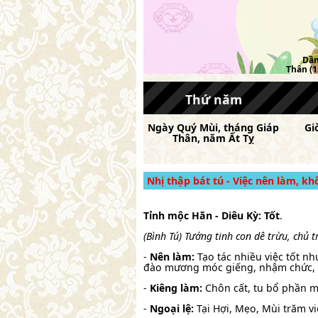
Dần 
Thân (15
Thứ năm
Ngày
Quý Mùi
, tháng
Giáp
Gi
Thân
, năm
Ất Tỵ
Nhị thập bát tú - Việc nên làm, k
Tỉnh mộc Hãn - Diêu Kỳ: Tốt
.
(Bình Tú) Tướng tinh con dê trừu, chủ t
-
Nên làm:
Tạo tác nhiều việc tốt n
đào mương móc giếng, nhậm chức, n
-
Kiêng làm:
Chôn cất, tu bổ phần m
-
Ngoại lệ:
Tại Hợi, Mẹo, Mùi trăm vi