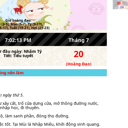
.
30
18
Giờ hoàng đạo:
(3-5), Mão (5-7), Tỵ (9-11),
-17), Tuất (19-21), Hợi (21-23)
7:02:14 PM
Tháng 7
20
ờ đầu ngày:
Nhâm Tý
Tiết:
Tiểu tuyết
(Hoàng Đạo)
hông nên làm
rị ngày thứ 5
.
hư xây cất, trổ cửa dựng cửa, mở thông đường nước,
hập học, đi thuyền.
ộ, làm sanh phần, đóng thọ đường.
ệc tốt. Tại Mùi là Nhập Miếu, khởi động vinh quang.