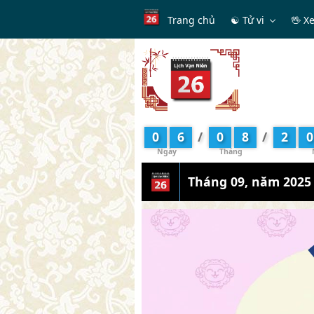
Trang chủ
☯ Tử vi
🖖 X
0
6
/
0
8
/
2
0
Tháng 09, năm 2025