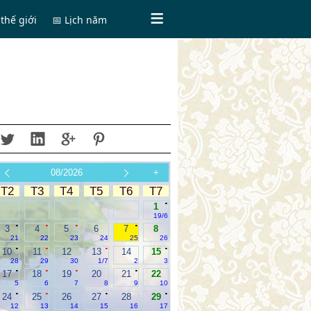
thế giới
📅 Lịch năm
08/2026
+
T2
T3
T4
T5
T6
T7
.
1
19/6
.
.
.
.
3
4
5
6
7
8
21
22
23
24
25
26
.
.
.
.
10
11
12
13
14
15
28
29
30
1/7
2
3
.
.
.
.
17
18
19
20
21
22
5
6
7
8
9
10
.
.
.
.
24
25
26
27
28
29
12
13
14
15
16
17