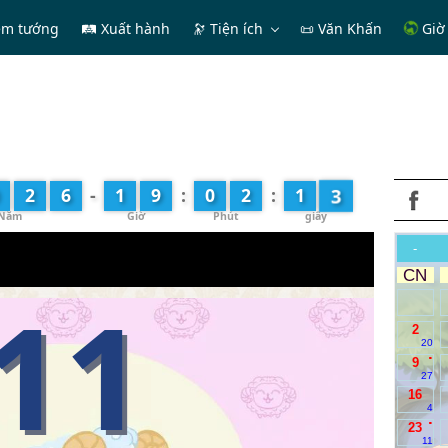
em tướng
🛤 Xuất hành
🔭
Tiện ích
📜 Văn Khấn
Giờ 
3
2
6
-
1
9
:
0
2
:
1
-
CN
11
2
20
.
9
27
16
4
.
23
11