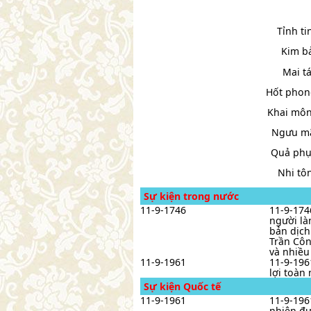
Tỉnh ti
Kim bả
Mai tá
Hốt phon
Khai môn
Ngưu mã
Quả phụ 
Nhi tô
Sự kiện trong nước
11-9-1746
11-9-174
người là
bản dịc
Trần Côn
và nhiều
11-9-1961
11-9-196
lợi toàn
Sự kiện Quốc tế
11-9-1961
11-9-196
nhiên đư