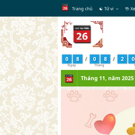
Trang chủ
☯ Tử vi
🖖 X
0
8
/
0
8
/
2
0
Tháng 11, năm 2025