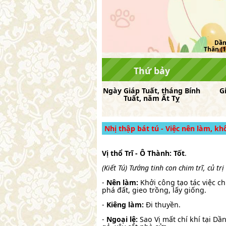
Dần 
Thân (1
Thứ bảy
Ngày
Giáp Tuất
, tháng
Bính
G
Tuất
, năm
Ất Tỵ
Nhị thập bát tú - Việc nên làm, k
Vị thổ Trĩ - Ô Thành: Tốt
.
(Kiết Tú) Tướng tinh con chim trĩ, củ tr
-
Nên làm:
Khởi công tạo tác việc chi
phá đất, gieo trồng, lấy giống.
-
Kiêng làm:
Đi thuyền.
-
Ngoại lệ:
Sao Vị mất chí khí tại Dầ