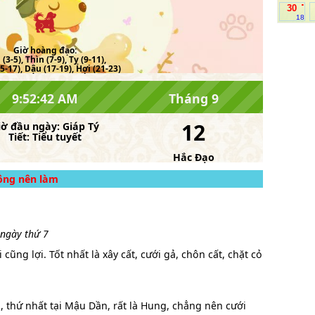
.
30
18
Giờ hoàng đạo:
(3-5), Thìn (7-9), Tỵ (9-11),
5-17), Dậu (17-19), Hợi (21-23)
9:52:43 AM
Tháng 9
12
iờ đầu ngày:
Giáp Tý
Tiết:
Tiểu tuyết
Hắc Đạo
hông nên làm
ị ngày thứ 7
 cũng lợi. Tốt nhất là xây cất, cưới gả, chôn cất, chặt cỏ
n, thứ nhất tại Mậu Dần, rất là Hung, chẳng nên cưới