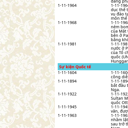
đảng phá
1-11-1964
1-11-196
dục thể 
vụ đào t
môn thể 
1-11-1968
1-11-196
ném bom 
của Mặt 
bên ở Pa
bằng khô
1-11-1981
1-11-198
nước ở P
của Tổ c
quốc (UN
Hunggar
Sự kiện Quốc tế
1-11-1604
1-11-160
công diễ
1-11-1894
1-11-189
bắt đầu t
Nga.
1-11-1922
1-11-192
Sultan M
quốc Ott
1-11-1945
1-11-194
văn, đượ
1-11-1963
1-11-196
nhằm lật
sau trở 