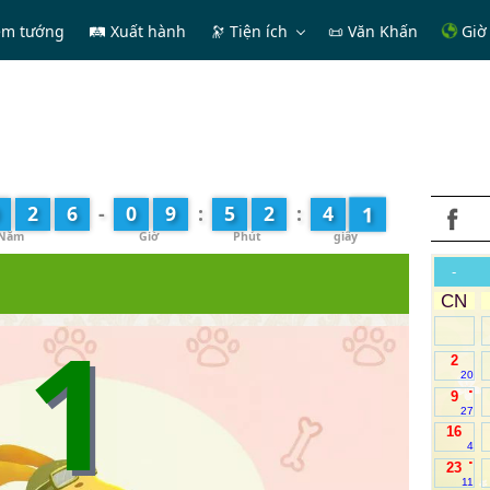
em tướng
🛤 Xuất hành
🔭
Tiện ích
📜 Văn Khấn
Giờ 
2
2
6
-
0
9
:
5
2
:
4
-
CN
1
2
20
.
9
27
16
4
.
23
11