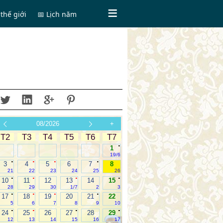
thế giới
📅 Lịch năm
08/2026
+
T2
T3
T4
T5
T6
T7
.
1
19/6
.
.
.
.
3
4
5
6
7
8
21
22
23
24
25
26
.
.
.
.
10
11
12
13
14
15
28
29
30
1/7
2
3
.
.
.
.
17
18
19
20
21
22
5
6
7
8
9
10
.
.
.
.
24
25
26
27
28
29
12
13
14
15
16
17