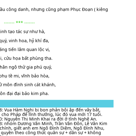
 cầu công danh, nhưng cũng phạm Phục Đoạn ( kiêng
------- *** -------
tinh tạo tác sự như hà,
uý, vinh hoa, hỷ khí đa,
áng tiến lâm quan lộc vị,
i, cửu họa bất phùng tha.
hân ngộ thử gia phú quý,
phụ tề mi, vĩnh bảo hòa,
ử môn đình sinh cát khánh,
tôn đại đại bảo kim pha.
8: Vua Hàm Nghi bị bọn phản bội ập đến vây bắt,
cho Pháp để lĩnh thưởng, lúc đó vua mới 17 tuổi.
0: Nguyễn Thị Minh Khai ra đời ở tỉnh Nghệ An.
3: nhóm Dương Vǎn Minh, Trần Vǎn Đôn, Lê Vǎn Kim
chính, giết anh em Ngô Đình Diệm, Ngô Đình Nhu,
 quyền theo công thức quân sự + dân sự + không