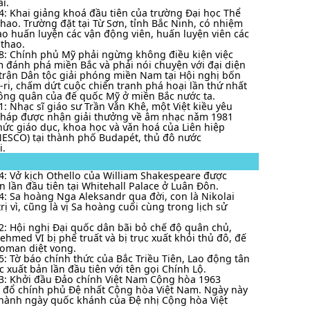
i.
4: Khai giảng khoá đầu tiên của trường Đại học Thể
thao. Trường đặt tại Từ Sơn, tỉnh Bắc Ninh, có nhiệm
ạo huấn luyện các vận động viên, huấn luyện viên các
thao.
8: Chính phủ Mỹ phải ngừng không điều kiện việc
đánh phá miền Bắc và phải nói chuyện với đại diện
trận Dân tộc giải phóng miền Nam tại Hội nghị bốn
-ri, chấm dứt cuộc chiến tranh phá hoại lần thứ nhất
ng quân của đế quốc Mỹ ở miền Bắc nước ta.
1: Nhạc sĩ giáo sư Trần Vǎn Khê, một Việt kiều yêu
háp được nhận giải thưởng về âm nhạc nǎm 1981
hức giáo dục, khoa học và vǎn hoá của Liên hiệp
ESCO) tại thành phố Budapét, thủ đô nước
i.
4: Vở kịch Othello của William Shakespeare được
n lần đầu tiên tại Whitehall Palace ở Luân Đôn.
4: Sa hoàng Nga Aleksandr qua đời, con là Nikolai
rị vì, cũng là vị Sa hoàng cuối cùng trong lịch sử
2: Hội nghị Đại quốc dân bãi bỏ chế độ quân chủ,
ehmed VI bị phế truất và bị trục xuất khỏi thủ đô, đế
oman diệt vong.
5: Tờ báo chính thức của Bắc Triều Tiên, Lao động tân
c xuất bản lần đầu tiên với tên gọi Chính Lộ.
3: Khởi đầu Đảo chính Việt Nam Cộng hòa 1963
 đổ chính phủ Đệ nhất Cộng hòa Việt Nam. Ngày này
thành ngày quốc khánh của Đệ nhị Cộng hòa Việt