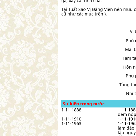
gả, xây cất nhà cửa.
Tại Tuất Sao Vị Đăng Viên nên mưu
cữ như các mục trên ).
Vị 
Phú q
Mai t
Tam ta
Hôn n
Phu 
Tòng th
Nhi 
Sự kiện trong nước
1-11-1888
1-11-188
đem nộp 
1-11-1910
1-11-191
1-11-1963
1-11-196
làm đảo 
lập ngụy