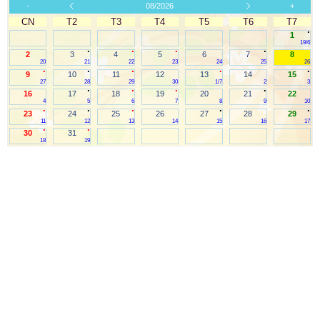
-
08/2026
+
CN
T2
T3
T4
T5
T6
T7
.
1
19/6
.
.
.
.
2
3
4
5
6
7
8
20
21
22
23
24
25
26
.
.
.
.
.
9
10
11
12
13
14
15
27
28
29
30
1/7
2
3
.
.
.
.
16
17
18
19
20
21
22
4
5
6
7
8
9
10
.
.
.
.
.
23
24
25
26
27
28
29
11
12
13
14
15
16
17
.
.
30
31
18
19