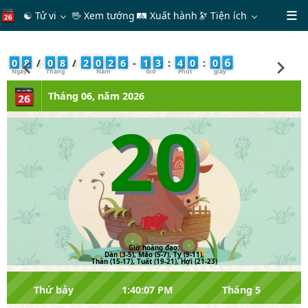
☯ Tử vi
🖖 Xem tướng
🛤 Xuất hành
🔭
Tiện ích
7
0
8
/
0
8
/
2
0
2
6
-
1
3
:
4
0
:
0
Tháng 06, năm 2026
20
Giờ hoàng đạo:
Dần (3-5), Mão (5-7), Tỵ (9-11),
Thân (15-17), Tuất (19-21), Hợi (21-23)
Thứ bảy
1:40:07 PM
Tháng 5