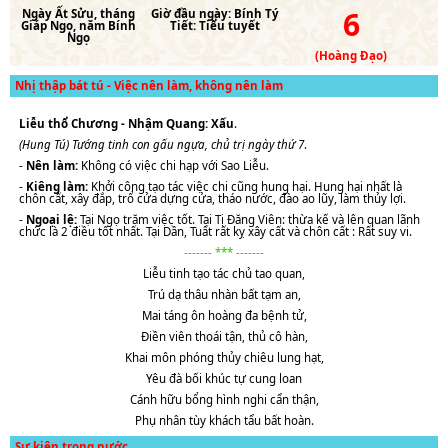
6
Ngày
Ất Sửu
, tháng
Giờ đầu ngày:
Bính Tý
Giáp Ngọ
, năm
Bính
Tiết:
Tiểu tuyết
Ngọ
(Hoàng Đạo)
Nhị thập bát tú - Việc nên làm, không nên làm
Liễu thổ Chương - Nhậm Quang: Xấu
.
(Hung Tú) Tướng tinh con gấu ngựa, chủ trị ngày thứ 7
.
-
Nên làm:
Không có việc chi hạp với Sao Liễu.
-
Kiêng làm:
Khởi công tạo tác việc chi cũng hung hại. Hung hại nhất là
chôn cất, xây đắp, trổ cửa dựng cửa, tháo nước, đào ao lũy, làm thủy lợi.
-
Ngoại lệ:
Tại Ngọ trăm việc tốt. Tại Tị Đăng Viên: thừa kế và lên quan lãnh
chức là 2 điều tốt nhất. Tại Dần, Tuất rất kỵ xây cất và chôn cất : Rất suy vi.
------- *** -------
Liễu tinh tạo tác chủ tao quan,
Trú dạ thâu nhàn bất tạm an,
Mai táng ôn hoàng đa bệnh tử,
Điền viên thoái tận, thủ cô hàn,
Khai môn phóng thủy chiêu lung hạt,
Yêu đà bối khúc tự cung loan
Cánh hữu bổng hình nghi cẩn thận,
Phụ nhân tùy khách tẩu bất hoàn.
Sự kiện trong nước