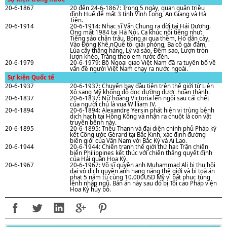
20-6-1867
20 đến 24-6-1867: Trong 5 ngày, quan quân triều
đình Huế để mất 3 tỉnh Vĩnh Long, An Giang và Hà
Tiên.
20-6-1914
20-6-1914: Nhạc sĩ Vǎn Chung ra đời tại Hải Dương.
Ông mất 1984 tại Hà Nội. Ca khúc nổi tiếng như:
Tiếng sáo chǎn trâu, Bóng ai qua thềm, Hò dân cày,
Vào Đông Khê,nQuê tôi giải phóng, Ba cô gái đảm,
Lúa cấy thẳng hàng, Lỳ và sáo, Đêm sao, Lượn tròn
lượn khéo, Trǎng theo em rước đèn.
20-6-1979
20-6-1979: Bộ Ngoại giao Việt Nam đã ra tuyên bố về
vấn đề người Việt Nam chạy ra nước ngoài.
Sự kiện Quốc tế
20-6-1937
20-6-1937: Chuyến bay đầu tiên trên thế giới từ Liên
Xô sang Mỹ không đỗ dọc đường được hoàn thành.
20-6-1837
20-6-1837: Nữ hoàng Victoria lên ngôi sau cái chết
của người chú là vua William IV.
20-6-1894
20-6-1894: Alexandre Yersin phát hiện vi trùng bệnh
dịch hạch tại Hồng Kông và nhận ra chuột là con vật
truyền bệnh này.
20-6-1895
20-6-1895: Triều Thanh và đại diện chính phủ Pháp ký
kết Công ước Gérard tại Bắc Kinh, xác định đường
biên giới của Vân Nam với Bắc Kỳ và Ai Lao.
20-6-1944
20-6-1944: Chiến tranh thế giới thứ hai: Trận chiến
biển Philippines kết thúc với chiến thắng quyết định
của Hải quân Hoa Kỳ.
20-6-1967
20-6-1967: Võ sĩ quyền anh Muhammad Ali bị thu hồi
đai vô địch quyền anh hạng nặng thế giới và bị toà án
phạt 5 năm tù cùng 10.000USD Mỹ vì bất phục tùng
lệnh nhập ngũ. Bản án này sau đó bị Tối cao Pháp viện
Hoa Kỳ hủy bỏ.