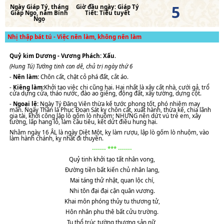
5
Ngày
Giáp Tý
, tháng
Giờ đầu ngày:
Giáp Tý
Giáp Ngọ
, năm
Bính
Tiết:
Tiểu tuyết
Ngọ
Nhị thập bát tú - Việc nên làm, không nên làm
Quỷ kim Dương - Vương Phách: Xấu
.
(Hung Tú) Tướng tinh con dê, chủ trị ngày thứ 6
-
Nên làm:
Chôn cất, chặt cỏ phá đất, cắt áo.
-
Kiêng làm:
Khởi tạo việc chi cũng hại. Hại nhất là xây cất nhà, cưới gả, trổ
cửa dựng cửa, tháo nước, đào ao giếng, động đất, xây tường, dựng cột.
-
Ngoại lệ:
Ngày Tý Đăng Viên thừa kế tước phong tốt, phó nhiệm may
mắn. Ngày Thân là Phục Đoạn Sát kỵ chôn cất, xuất hành, thừa kế, chia lãnh
gia tài, khởi công lập lò gốm lò nhuộm; NHƯNG nên dứt vú trẻ em, xây
tường, lấp hang lỗ, làm cầu tiêu, kết dứt điều hung hại.
Nhằm ngày 16 ÂL là ngày Diệt Một, kỵ làm rượu, lập lò gốm lò nhuộm, vào
làm hành chánh, kỵ nhất đi thuyền.
------- *** -------
Quỷ tinh khởi tạo tất nhân vong,
Đường tiền bất kiến chủ nhân lang,
Mai táng thử nhật, quan lộc chí,
Nhi tôn đại đại cận quân vương.
Khai môn phóng thủy tu thương tử,
Hôn nhân phu thê bất cửu trường.
Tu thổ trúc tường thương sản nữ,