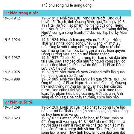
Thủ phù song nữ lệ uông uông.
Sự kiện trong nước
19-6-1912
19-6-1912: Nhà thơ Lưu Trọng Lư ra đời. Ông quê
huyện Bố Trạch, tỉnh Quảng Bình, qua đời ngày 10-8-
1991 tại Hà Nội. Tác phẩm nổi tiếng của ông: Tiếng
thu; Người Sơn nhân, Khói lam chiều: Toả sáng đôi bờ,
Người con gái sông Gianh, Từ đất này, tập hồi ký Mùa
thu lớn.
19-6-1924
19-6-1924: Nhà cách mạng yêu nước Phạm Hồng
Thái hy sinh tại dòng sông Châu Giang khi mới 28
tuổi. Ông là một trong những người lập ra tổ chức
cách mạng Tâm tâm xã. Là người ám sát Toàn quyền
Đông Dương Méclanh nhưng không thành.
19-6-1937
19-6-1937: Tờ báo Sông hương tục bản ra số đầu tiên
tại Huế. Đây là tờ báo của những người cộng sản, cơ
quan công khai của Đảng và do đồng chí Phan Đǎng
Lưu trực tiếp chỉ đạo.
19-6-1975
19-6-1975: Việt Nam và New Zealand thiết lập quan
hệ ngoại giao ở cấp đại sứ.
19-6-1989
19-6-1989: Nhà thơ Chế Lan Viên qua đời tại Tp.HCM.
Ông tên thật là Phan Ngọc Hoan quê Cam Lộ, Quảng
trị - một trong những tài nǎng vǎn học lớn của đất
nước. Ông cùng Hàn Mặc Tử đã lập ra Trường thơ
loạn. Tác phẩm tiêu biểu của ông: Gửi các anh; Ánh
sáng và phù sa; Hoa ngày thường, chim báo bão.
Sự kiện Quốc tế
19-6-1269
19-6-1269: Louis IX của Pháp phạt 10 đồng livre bạc
nếu người Do Thái xuất hiện nơi công cộng mà không
có huy hiệu màu vàng.
19-6-1623
19-6-1623: Paxcan, nhà toán học, triết học Pháp ra
đời. Ông mất vào ngày 19-8-1962 khi mới 39 tuổi, là
người đưa ra định lí Paxcan và chế tạo ra chiếc máy
tính làm được 4 phép tính số học đầu tiên, là người
sáng lập ra môn Thủy tinh học, là người đầu tiên đặt