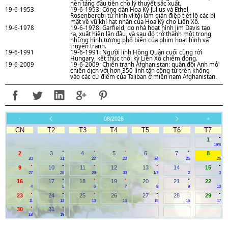
nền tảng đầu tiên cho lý thuyết sắc xuất.
19-6-1953
19-6-1953: Công dân Hoa Kỳ Julius và Ethel
Rosenbergbị tử hình vì tội làm gián điệp tiết lộ các bí
mật về vũ khí hạt nhân của Hoa Kỳ cho Liên Xô.
19-6-1978
19-6-1978: Garfield, do nhà hoạt hình Jim Davis tạo
ra, xuất hiện lần đầu, và sau đó trở thành một trong
những hình tượng phổ biến của phim hoạt hình và
truyện tranh.
19-6-1991
19-6-1991: Người lính Hồng Quân cuối cùng rời
Hungary, kết thúc thời kỳ Liên Xô chiếm đóng.
19-6-2009
19-6-2009: Chiến tranh Afghanistan: quân đội Anh mở
chiến dịch với hơn 350 lính tấn công từ trên không
vào các cứ điểm của Taliban ở miền nam Afghanistan.
-
08/2026
+
CN
T2
T3
T4
T5
T6
T7
.
1
19/6
.
.
.
.
2
3
4
5
6
7
8
20
21
22
23
24
25
26
.
.
.
.
.
9
10
11
12
13
14
15
27
28
29
30
1/7
2
3
.
.
.
.
16
17
18
19
20
21
22
4
5
6
7
8
9
10
.
.
.
.
.
23
24
25
26
27
28
29
11
12
13
14
15
16
17
.
.
30
31
18
19