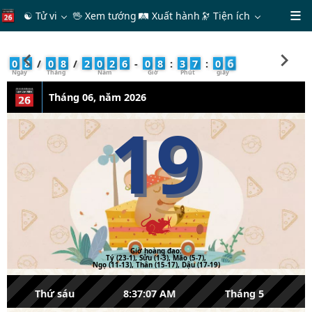
☯ Tử vi
🖖 Xem tướng
🛤 Xuất hành
🔭
Tiện ích
7
0
8
/
0
8
/
2
0
2
6
-
0
8
:
3
7
:
0
Tháng 06, năm 2026
19
Giờ hoàng đạo:
Tý (23-1), Sửu (1-3), Mão (5-7),
Ngọ (11-13), Thân (15-17), Dậu (17-19)
Thứ sáu
8:37:07 AM
Tháng 5