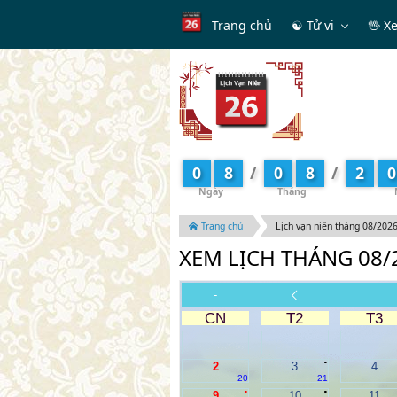
Trang chủ
☯ Tử vi
🖖 X
0
8
/
0
8
/
2
0
Trang chủ
Lịch vạn niên tháng 08/202
XEM LỊCH THÁNG 08/
-
CN
T2
T3
.
2
3
4
20
21
.
.
9
10
11