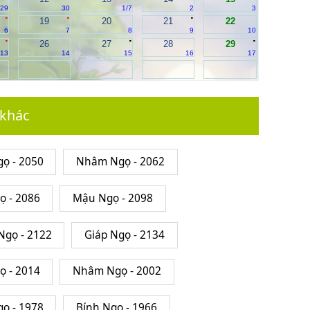
29
30
1/7
2
3
.
.
.
19
20
21
22
6
7
8
9
10
.
.
.
26
27
28
29
13
14
15
16
17
 khác
ọ - 2050
Nhâm Ngọ - 2062
ọ - 2086
Mậu Ngọ - 2098
gọ - 2122
Giáp Ngọ - 2134
ọ - 2014
Nhâm Ngọ - 2002
ọ - 1978
Bính Ngọ - 1966