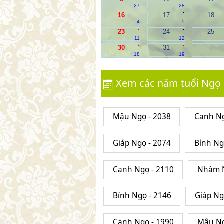
27
28
.
16
17
18
4
5
.
.
23
24
25
11
12
.
.
30
31
18
19
Xem các năm tuổi Ngọ
Mậu Ngọ - 2038
Canh Ng
Giáp Ngọ - 2074
Bính Ng
Canh Ngọ - 2110
Nhâm N
Bính Ngọ - 2146
Giáp Ng
Canh Ngọ - 1990
Mậu Ng