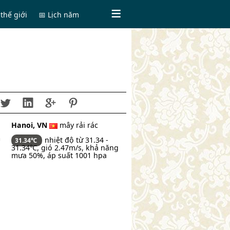
thế giới
📅 Lịch năm
Hanoi, VN
mây rải rác
nhiệt độ từ 31.34 -
31.34℃
31.34℃, gió 2.47m/s, khả năng
mưa 50%, áp suất 1001 hpa