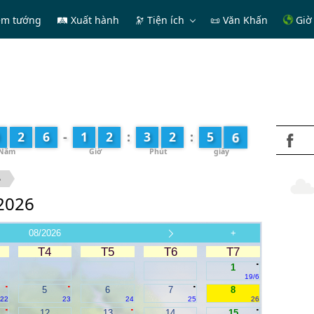
em tướng
🛤 Xuất hành
🔭
Tiện ích
📜 Văn Khấn
Giờ 
7
2
6
-
1
2
:
3
2
:
5
6
2026
08/2026
+
T4
T5
T6
T7
.
1
19/6
.
.
.
5
6
7
8
22
23
24
25
26
.
.
.
12
13
14
15