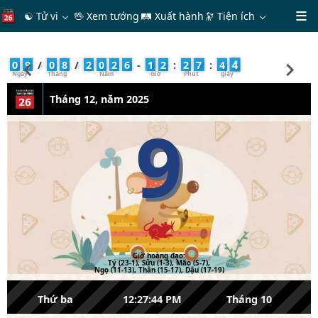
☯ Tử vi
🖖 Xem tướng
🛤 Xuất hành
🔭
Tiện ích
4
0
9
/
0
8
/
2
0
2
6
-
1
2
:
2
7
:
4
Tháng 12, năm 2025
9
Giờ hoàng đạo:
Tý (23-1), Sửu (1-3), Mão (5-7),
Ngọ (11-13), Thân (15-17), Dậu (17-19)
Thứ ba
12:27:44 PM
Tháng 10