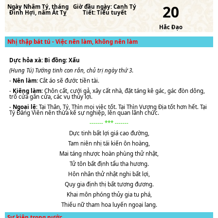
20
Ngày
Nhâm Tý
, tháng
Giờ đầu ngày:
Canh Tý
Đinh Hợi
, năm
Ất Tỵ
Tiết:
Tiểu tuyết
Hắc Đạo
Nhị thập bát tú - Việc nên làm, không nên làm
Dực hỏa xà: Bi đồng: Xấu
(Hung Tú) Tướng tinh con rắn, chủ trị ngày thứ 3
.
-
Nên làm
: Cắt áo sẽ đước tiền tài.
-
Kiêng làm
: Chôn cất, cưới gả, xây cất nhà, đặt táng kê gác, gác đòn dông,
trổ cửa gắn cửa, các vụ thủy lợi.
-
Ngoại lệ
: Tại Thân, Tý, Thìn mọi việc tốt. Tại Thìn Vượng Địa tốt hơn hết. Tại
Tý Đăng Viên nên thừa kế sự nghiệp, lên quan lãnh chức.
------- *** -------
Dực tinh bất lợi giá cao đường,
Tam niên nhị tái kiến ôn hoàng,
Mai táng nhược hoàn phùng thử nhật,
Tử tôn bất định tẩu tha hương.
Hôn nhân thử nhật nghi bất lợi,
Quy gia định thị bất tương đương.
Khai môn phóng thủy gia tu phá,
Thiếu nữ tham hoa luyến ngoại lang.
Sự kiện trong nước