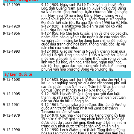
9-12-1909
9-12-1909: Ngày sinh Bà Lê Thị Xuyến tại huyện Đại
Lộc, tỉnh Quảng Nam. Bà Lê Thị Xuyến đã được Đảng
và Nhà nước tặng thưởng Huân chương Độc lập hạng
nhì, Huy hiệu 40 nǎm tuổi Đảng, Huy chương vì sự
nghiệp giải phóng phụ nữ, Huy chương vì sự nghiệp
Đại đoàn kết dân tộc. Bà qua đời nǎm 1996 tại Hà Nội.
9-12-1920
9-12-1920: Tại Mátxcơva đã diễn ra Đại hội Xô Viết
toàn Nga lần thứ VIII.
9-12-1956
9-12-1956: Hồ Chủ tịch ký sắc lệnh về chế độ báo chí,
nhằm đảm bảo quyền tự do ngôn luận của nhân dân
và ngǎn cấm những kẻ lợi dụng báo chí hại đến công
cuộc đấu tranh cho hoà bình, thống nhất, độc lập và
dân chủ của nước nhà.
9-12-1993
9-12-1993: Giáo sư, Viện sĩ Nguyễn Khánh Toàn qua
đời tại Hà Nội. Ông sinh năm 1905 ở Nghệ An. Ông là
một học giả uyên thâm, có kiến thức sâu rộng về các
lĩnh vực: sử học, vǎn học, triết học, ngôn ngữ học,
dân tộc học, giáo dục học, cùng vốn hiểu biết phong
phú về vǎn hoá phương Đông và phương Tây.
Sự kiện Quốc tế
9-12-1608
9-12-1608: Ngày sinh Jonh Milton, là nhà thơ Anh thế
kỷ 17. Sự nghiệp sáng tác của ông rất phong phú với
các tác phẩm như: Niềm vui; Trầm tư; Nhạc kịch thơ
Comus. Ông mất ngày 8-11-1674 thọ 66 tuổi.
9-12-1905
9-12-1905: Hạ viện Pháp thông qua một đạo luật
thành lập nhà nước thế tục ở Pháp, dẫn đến bất tuân
dân sự của tín hữu Công giáo.
9-12-1961
9-12-1961: Tanganyika giành được độc lập từ Vương
quốc Anh trước khi hợp nhất với Zanzibar thành
Tanzania ba năm về sau.
9-12-1979
9-12-1979: Các nhà khoa học nổi tiếng trong ủy ban
Tổ chức Y tế Thế giới chứng nhận bệnh đậu mùa đã
được diệt dứt toàn thế giới. Bệnh này là bệnh nhiễm
trùng duy nhất được trừ tiệt hẳn khỏi thiên niên.
9-12-1990
9-12-1990: Lech Wałęsa trở thành Tổng thống Cộng
hòa Ba Lan trong cuộc bầu cử trực tiếp đầu tiên sau