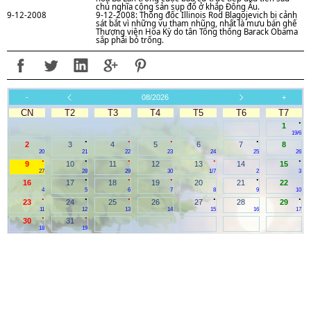
chủ nghĩa cộng sản sụp đổ ở khắp Đông Âu.
9-12-2008
9-12-2008: Thống đốc Illinois Rod Blagojevich bị cảnh
sát bắt vì những vụ tham nhũng, nhất là mưu bán ghế
Thượng viện Hoa Kỳ do tân Tổng thống Barack Obama
sắp phải bỏ trống.
-
08/2026
+
CN
T2
T3
T4
T5
T6
T7
.
1
19/6
.
.
.
.
2
3
4
5
6
7
8
20
21
22
23
24
25
26
.
.
.
.
.
9
10
11
12
13
14
15
27
28
29
30
1/7
2
3
.
.
.
.
16
17
18
19
20
21
22
4
5
6
7
8
9
10
.
.
.
.
.
23
24
25
26
27
28
29
11
12
13
14
15
16
17
.
.
30
31
18
19