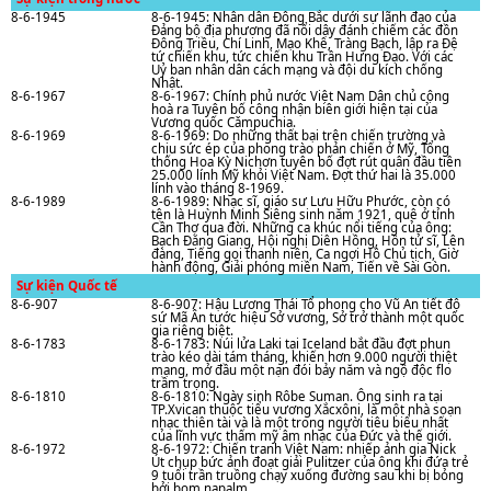
8-6-1945
8-6-1945: Nhân dân Đông Bắc dưới sự lãnh đạo của
Đảng bộ địa phương đã nổi dậy đánh chiếm các đồn
Đông Triều, Chí Linh, Mạo Khê, Tràng Bạch, lập ra Đệ
tứ chiến khu, tức chiến khu Trần Hưng Đạo. Với các
Uỷ ban nhân dân cách mạng và đội du kích chống
Nhật.
8-6-1967
8-6-1967: Chính phủ nước Việt Nam Dân chủ cộng
hoà ra Tuyên bố công nhận biên giới hiện tại của
Vương quốc Cǎmpuchia.
8-6-1969
8-6-1969: Do những thất bại trên chiến trường và
chịu sức ép của phong trào phản chiến ở Mỹ, Tổng
thống Hoa Kỳ Nichơn tuyên bố đợt rút quân đầu tiên
25.000 lính Mỹ khỏi Việt Nam. Đợt thứ hai là 35.000
lính vào tháng 8-1969.
8-6-1989
8-6-1989: Nhạc sĩ, giáo sư Lưu Hữu Phước, còn có
tên là Huỳnh Minh Siêng sinh nǎm 1921, quê ở tỉnh
Cần Thơ qua đời. Những ca khúc nổi tiếng của ông:
Bạch Đằng Giang, Hội nghị Diên Hồng, Hồn tử sĩ, Lên
đàng, Tiếng gọi thanh niên, Ca ngợi Hồ Chủ tịch, Giờ
hành động, Giải phóng miền Nam, Tiến về Sài Gòn.
Sự kiện Quốc tế
8-6-907
8-6-907: Hậu Lương Thái Tổ phong cho Vũ An tiết độ
sứ Mã Ân tước hiệu Sở vương, Sở trở thành một quốc
gia riêng biệt.
8-6-1783
8-6-1783: Núi lửa Laki tại Iceland bắt đầu đợt phun
trào kéo dài tám tháng, khiến hơn 9.000 người thiệt
mạng, mở đầu một nạn đói bảy năm và ngộ độc flo
trầm trọng.
8-6-1810
8-6-1810: Ngày sinh Rôbe Suman. Ông sinh ra tại
TP.Xvican thuộc tiểu vương Xắcxôni, là một nhà soạn
nhạc thiên tài và là một trong người tiêu biểu nhất
của lĩnh vực thấm mỹ âm nhạc của Đức và thế giới.
8-6-1972
8-6-1972: Chiến tranh Việt Nam: nhiếp ảnh gia Nick
Út chụp bức ảnh đoạt giải Pulitzer của ông khi đứa trẻ
9 tuổi trần truồng chạy xuống đường sau khi bị bỏng
bởi bom napalm.