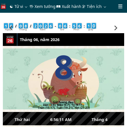
☯ Tử vi
🖖 Xem tướng
🛤 Xuất hành
🔭
Tiện ích
1
1
0
/
0
8
/
2
0
2
6
-
0
6
:
5
6
:
1
Tháng 06, năm 2026
8
Giờ hoàng đạo:
Dần (3-5), Mão (5-7), Tỵ (9-11),
Thân (15-17), Tuất (19-21), Hợi (21-23)
Thứ hai
6:56:11 AM
Tháng 4