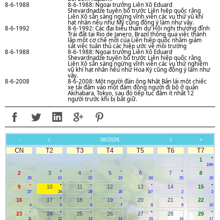
8-6-1988
8-6-1988: Ngoại trưởng Liên Xô Eduard
Shevardnadze tuyên bố trước Liên hiệp quốc rằng
Liên Xô sẵn sàng ngừng vĩnh viễn các vụ thử vũ khí
hạt nhân nếu như Mỹ cũng đồng ý làm như vậy.
8-6-1992
8-6-1992: Các đại biểu tham dự Hội nghị thượng đỉnh
Trái đất tại Rio de Janero, Brazil thông qua việc thành
lập một cơ chế mới của Liên hiệp quốc nhằm giám
sát việc tuân thủ các hiệp ước về môi trường
8-6-1988
8-6-1988: Ngoại trưởng Liên Xô Eduard
Shevardnadze tuyên bố trước Liên hiệp quốc rằng
Liên Xô sẵn sàng ngừng vĩnh viễn các vụ thử nghiệm
vũ khí hạt nhân nếu như Hoa Kỳ cũng đồng ý làm như
vậy.
8-6-2008
8-6-2008: Một người đàn ông Nhật Bản lái một chiếc
xe tải đâm vào một đám đông người đi bộ ở quận
Akihabara, Tokyo, sau đó tiếp tục đâm ít nhất 12
người trước khi bị bắt giữ.
-
08/2026
+
CN
T2
T3
T4
T5
T6
T7
.
1
19/6
.
.
.
.
2
3
4
5
6
7
8
20
21
22
23
24
25
26
.
.
.
.
.
9
10
11
12
13
14
15
27
28
29
30
1/7
2
3
.
.
.
.
16
17
18
19
20
21
22
4
5
6
7
8
9
10
.
.
.
.
.
23
24
25
26
27
28
29
11
12
13
14
15
16
17