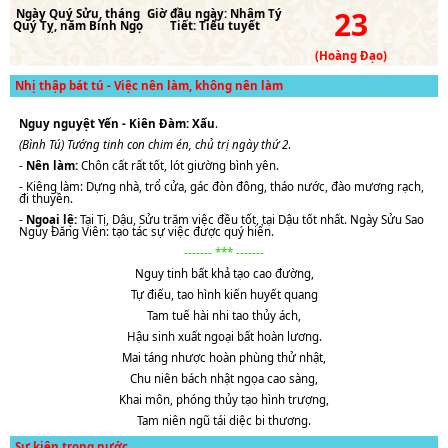
23
Ngày
Quý Sửu
, tháng
Giờ đầu ngày:
Nhâm Tý
Quý Tỵ
, năm
Bính Ngọ
Tiết:
Tiểu tuyết
(Hoàng Đạo)
Nhị thập bát tú - Việc nên làm, không nên làm
Nguy nguyệt Yến - Kiên Đàm: Xấu
.
(Bình Tú) Tướng tinh con chim én, chủ trị ngày thứ 2
.
-
Nên làm:
Chôn cất rất tốt, lót giường bình yên.
- Kiêng làm: Dựng nhà, trổ cửa, gác đòn đông, tháo nước, đào mương rạch,
đi thuyền.
-
Ngoại lệ:
Tại Tị, Dậu, Sửu trăm việc đều tốt, tại Dậu tốt nhất. Ngày Sửu Sao
Nguy Đăng Viên: tạo tác sự việc được quý hiển.
------- *** -------
Nguy tinh bất khả tạo cao đường,
Tự điếu, tao hình kiến huyết quang
Tam tuế hài nhi tao thủy ách,
Hậu sinh xuất ngoại bất hoàn lương.
Mai táng nhược hoàn phùng thử nhật,
Chu niên bách nhật ngọa cao sàng,
Khai môn, phóng thủy tạo hình trượng,
Tam niên ngũ tái diệc bi thương.
Sự kiện trong nước