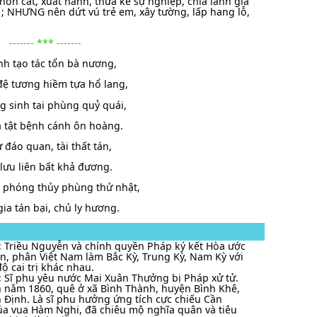
hôn cất, xuất hành, thừa kế sự nghiệp, chia lãnh gia
 ; NHƯNG nên dứt vú trẻ em, xây tường, lấp hang lỗ,
------- *** -------
nh tạo tác tổn bà nương,
ệ tương hiềm tựa hổ lang,
g sinh tai phùng quỷ quái,
à tật bệnh cánh ôn hoàng.
ự đáo quan, tài thất tán,
ị lưu liên bất khả đương.
 phóng thủy phùng thử nhật,
ia tán bại, chủ ly hương.
: Triều Nguyễn và chính quyền Pháp ký kết Hòa ước
n, phân Việt Nam làm Bắc Kỳ, Trung Kỳ, Nam Kỳ với
ộ cai trị khác nhau.
: Sĩ phu yêu nước Mai Xuân Thưởng bị Pháp xử tử.
 nǎm 1860, quê ở xã Bình Thành, huyện Bình Khê,
h Định. Là sĩ phu hưởng ứng tích cực chiếu Cần
a vua Hàm Nghi, đã chiêu mộ nghĩa quân và tiêu