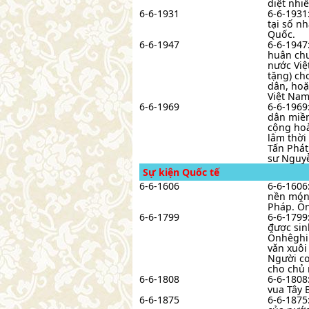
diệt nhiề
6-6-1931
6-6-1931
tại số n
Quốc.
6-6-1947
6-6-1947
huân chư
nước Việ
tặng) ch
dân, hoặ
Việt Nam
6-6-1969
6-6-1969
dân miền
cộng hoà
lâm thời
Tấn Phát
sư Nguyễ
Sự kiện Quốc tế
6-6-1606
6-6-1606
nền móng
Pháp. Ôn
6-6-1799
6-6-1799
được sin
Ônhêghin
vǎn xuôi
Người co
cho chủ 
6-6-1808
6-6-1808
vua Tây 
6-6-1875
6-6-1875