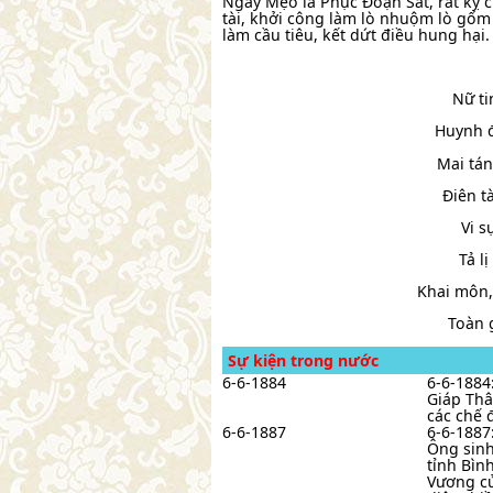
Ngày Mẹo là Phục Đoạn Sát, rất kỵ c
tài, khởi công làm lò nhuộm lò gốm
làm cầu tiêu, kết dứt điều hung hại.
Nữ ti
Huynh đ
Mai tán
Điên t
Vi s
Tả l
Khai môn,
Toàn g
Sự kiện trong nước
6-6-1884
6-6-1884
Giáp Thâ
các chế đ
6-6-1887
6-6-1887
Ông sinh
tỉnh Bìn
Vương củ