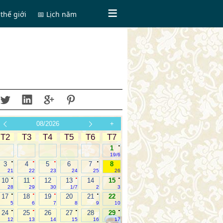
thế giới
📅 Lịch năm
08/2026
+
T2
T3
T4
T5
T6
T7
.
1
19/6
.
.
.
.
3
4
5
6
7
8
21
22
23
24
25
26
.
.
.
.
10
11
12
13
14
15
28
29
30
1/7
2
3
.
.
.
.
17
18
19
20
21
22
5
6
7
8
9
10
.
.
.
.
24
25
26
27
28
29
12
13
14
15
16
17