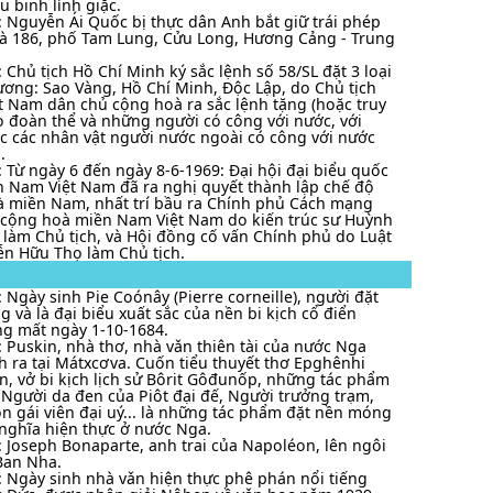
u binh lính giặc.
: Nguyễn Ái Quốc bị thực dân Anh bắt giữ trái phép
hà 186, phố Tam Lung, Cửu Long, Hương Cảng - Trung
: Chủ tịch Hồ Chí Minh ký sắc lệnh số 58/SL đặt 3 loại
ơng: Sao Vàng, Hồ Chí Minh, Độc Lập, do Chủ tịch
t Nam dân chủ cộng hoà ra sắc lệnh tặng (hoặc truy
o đoàn thể và những người có công với nước, với
c các nhân vật người nước ngoài có công với nước
.
: Từ ngày 6 đến ngày 8-6-1969: Đại hội đại biểu quốc
 Nam Việt Nam đã ra nghị quyết thành lập chế độ
 miền Nam, nhất trí bầu ra Chính phủ Cách mạng
 cộng hoà miền Nam Việt Nam do kiến trúc sư Huỳnh
 làm Chủ tịch, và Hội đồng cố vấn Chính phủ do Luật
n Hữu Thọ làm Chủ tịch.
: Ngày sinh Pie Coónây (Pierre corneille), người đặt
 và là đại biểu xuất sắc của nền bi kịch cổ điển
g mất ngày 1-10-1684.
: Puskin, nhà thơ, nhà vǎn thiên tài của nước Nga
h ra tại Mátxcơva. Cuốn tiểu thuyết thơ Epghênhi
, vở bi kịch lịch sử Bôrit Gôđunốp, những tác phẩm
 Người da đen của Piôt đại đế, Người trưởng trạm,
n gái viên đại uý... là những tác phẩm đặt nền móng
nghĩa hiện thực ở nước Nga.
: Joseph Bonaparte, anh trai của Napoléon, lên ngôi
Ban Nha.
: Ngày sinh nhà vǎn hiện thực phê phán nổi tiếng