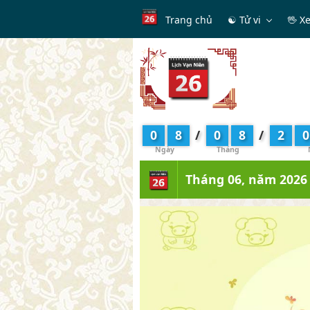
Trang chủ
☯ Tử vi
🖖 X
0
8
/
0
8
/
2
0
Tháng 06, năm 2026