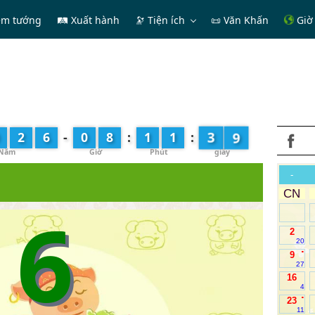
em tướng
🛤 Xuất hành
🔭
Tiện ích
📜 Văn Khấn
Giờ 
0
2
6
-
0
8
:
1
1
:
4
-
CN
6
2
20
.
9
27
16
4
.
23
11