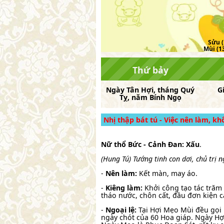
Sửu (
Mùi (13
Thứ bảy
Ngày
Tân Hợi
, tháng
Quý
G
Tỵ
, năm
Bính Ngọ
Nhị thập bát tú - Việc nên làm, k
Nữ thổ Bức - Cảnh Đan: Xấu
.
(Hung Tú) Tướng tinh con dơi, chủ trị 
-
Nên làm:
Kết màn, may áo.
-
Kiêng làm:
Khởi công tạo tác trăm 
tháo nước, chôn cất, đầu đơn kiện c
-
Ngoại lệ:
Tại Hợi Mẹo Mùi đều gọi 
ngày chót của 60 Hoa giáp. Ngày H