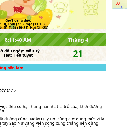
.
30
18
Giờ hoàng đạo:
1-3), Thìn (7-9), Ngọ (11-13),
-15), Tuất (19-21), Hợi (21-23)
8:11:40 AM
Tháng 4
21
iờ đầu ngày:
Mậu Tý
Tiết:
Tiểu tuyết
hông nên làm
ngày thứ 7
.
việc đều có hại, hung hại nhất là trổ cửa, khơi đường
áo.
là đường cùng. Ngày Quý Hợi cùng cực đúng mức vì là
ợi tuy Sao Nữ Đăng Viên song cũng chẳng nên dùng.