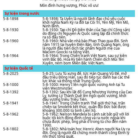
Môn đình hưng vượng, Phúc vô ưu!
Sự kiện trong nước
5-8-1898
5-8-1898: Tạ Uyển là người lãnh đạo chủ yếu cuộc
khởi nghĩa Nam Kỳ ra đời tại Côi Trì, Yên Mỹ, Yên Mô,
Ninh Bình.
5-8-1930
5-8-1930: Tạp chí Đỏ (tiền thân của Tạp chí Cộng sản)
do đồng chí Nguyễn Ái Quốc sáng lập đã chính thức
ra số đầu tiên.
5-8-1960
5-8-1960: Nhà vǎn nhà báo Phan Thao qua đời. Sinh
nǎm 1915 tại huyện Điện Bàn, tỉnh Quảng Nam, ông
là người đầu tiên dịch tác phẩm Người mẹ của
Macxim Goocki ra tiếng Việt.
5-8-1964
5-8-1964: Trong Chiến tranh Việt Nam, sau sự kiện
vịnh Bắc Bộ, Hoa Kỳ tiến hành Chiến dịch Mũi Tên
Xuyên, ném bom Miền Bắc Việt Nam.
Sự kiện Quốc tế
5-8-2025
5-8-25: Lưu Tú xưng đế, tức Hán Quang Vũ Đế, mở
đầu triều Đông Hán, sau đó tiếp tục đánh bại các thế
lực khác và thống nhất Trung Quốc.
5-8-1000
5-8-1000: Henry I lên ngôi quốc vương Anh tại Tu
viện Westminster.
5-8-1392
5-8-1392: Sau khi lật đổ Cung Nhượng Vương của Cao
Ly, tướng Lý Thành Quế lên ngôi quốc vương, khởi
đầu vương triều Triều Tiên.
5-8-1941
5-8-1941: Trong Chiến tranh Thế giới thứ hai, trận
chiến tại Smolenk kết thúc, quân đội Đức bắt được
khoảng 300.000 tù binh Liên Xô.
5-8-1962
5-8-1962: Nelson Mandela bị cảnh sát bắt giữ với lời
buộc tội kích động đình công và ra nước ngoài khi
chưa được phép, ông phải ở trong tù cho đến năm
1990.
5-8-1802
5-8-1802: Nhà toán học Henric Aben người Na Uy ra
đời. Ông là người đã chứng minh thành công Định lý
nhị thức tổng quát.