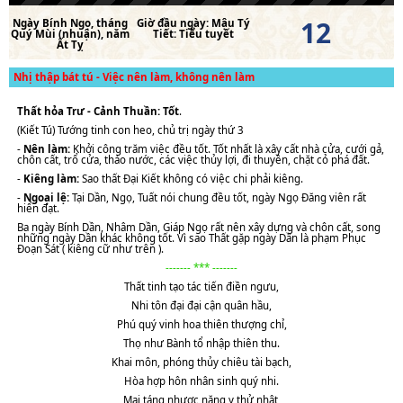
12
Ngày
Bính Ngọ
, tháng
Giờ đầu ngày:
Mậu Tý
Quý Mùi (nhuận)
, năm
Tiết:
Tiểu tuyết
Ất Tỵ
Nhị thập bát tú - Việc nên làm, không nên làm
Thất hỏa Trư - Cảnh Thuần: Tốt
.
(Kiết Tú) Tướng tinh con heo, chủ trị ngày thứ 3
-
Nên làm:
Khởi công trăm việc đều tốt. Tốt nhất là xây cất nhà cửa, cưới gả,
chôn cất, trổ cửa, tháo nước, các việc thủy lợi, đi thuyền, chặt cỏ phá đất.
-
Kiêng làm:
Sao thất Đại Kiết không có việc chi phải kiêng.
-
Ngoại lệ:
Tại Dần, Ngọ, Tuất nói chung đều tốt, ngày Ngọ Đăng viên rất
hiển đạt.
Ba ngày Bính Dần, Nhâm Dần, Giáp Ngọ rất nên xây dựng và chôn cất, song
những ngày Dần khác không tốt. Vì sao Thất gặp ngày Dần là phạm Phục
Đoạn Sát ( kiêng cữ như trên ).
------- *** -------
Thất tinh tạo tác tiến điền ngưu,
Nhi tôn đại đại cận quân hầu,
Phú quý vinh hoa thiên thượng chỉ,
Thọ như Bành tổ nhập thiên thu.
Khai môn, phóng thủy chiêu tài bạch,
Hòa hợp hôn nhân sinh quý nhi.
Mai táng nhược năng y thử nhật,