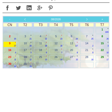
-
08/2026
+
CN
T2
T3
T4
T5
T6
T7
.
1
19/6
.
.
.
.
2
3
4
5
6
7
8
20
21
22
23
24
25
26
.
.
.
.
.
9
10
11
12
13
14
15
27
28
29
30
1/7
2
3
.
.
.
.
16
17
18
19
20
21
22
4
5
6
7
8
9
10
.
.
.
.
.
23
24
25
26
27
28
29
11
12
13
14
15
16
17
.
.
30
31
18
19