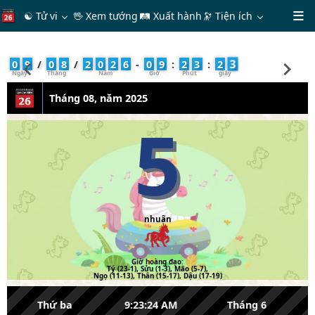
☯ Tử vi
🖖 Xem tướng
🛤 Xuất hành
🔭
Tiện ích
4
0
9
/
0
8
/
2
0
2
6
-
0
9
:
2
3
:
2
Tháng 08, năm 2025
5
nhuận
Giờ hoàng đạo:
Tý (23-1), Sửu (1-3), Mão (5-7),
Ngọ (11-13), Thân (15-17), Dậu (17-19)
Thứ ba
9:23:24 AM
Tháng 6