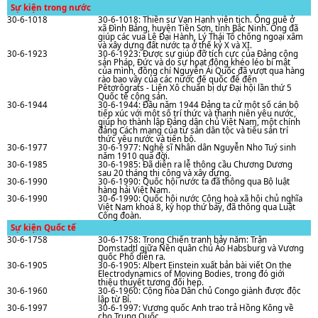
Sự kiện trong nước
30-6-1018
30-6-1018: Thiền sư Vạn Hạnh viên tịch. Ông quê ở
xã Đình Bảng, huyện Tiên Sơn, tỉnh Bắc Ninh. Ông đã
giúp các vua Lê Đại Hành, Lý Thái Tổ chống ngoại xâm
và xây dựng đất nước ta ở thế kỷ X và XI.
30-6-1923
30-6-1923: Được sự giúp đỡ tích cực của Đảng cộng
sản Pháp, Đức và do sự hoạt động khéo léo bí mật
của mình, đồng chí Nguyễn Ái Quốc đã vượt qua hàng
rào bao vây của các nước đế quốc để đến
Pêtơrôgrats - Liên Xô chuẩn bị dự Đại hội lần thứ 5
Quốc tế cộng sản.
30-6-1944
30-6-1944: Đầu nǎm 1944 Đảng ta cử một số cán bộ
tiếp xúc với một số trí thức và thanh niên yêu nước,
giúp họ thành lập Đảng dân chủ Việt Nam, một chính
đảng Cách mạng của tư sản dân tộc và tiểu sản trí
thức yêu nước và tiến bộ.
30-6-1977
30-6-1977: Nghệ sĩ Nhân dân Nguyễn Nho Tuý sinh
nǎm 1910 qua đời.
30-6-1985
30-6-1985: Đã diễn ra lễ thông cầu Chương Dương
sau 20 tháng thi công và xây dựng.
30-6-1990
30-6-1990: Quốc hội nước ta đã thông qua Bộ luật
hàng hải Việt Nam.
30-6-1990
30-6-1990: Quốc hội nước Cộng hoà xã hội chủ nghĩa
Việt Nam khoá 8, kỳ họp thứ bảy, đã thông qua Luật
Công đoàn.
Sự kiện Quốc tế
30-6-1758
30-6-1758: Trong Chiến tranh bảy năm: Trận
Domstadtl giữa Nền quân chủ Áo Habsburg và Vương
quốc Phổ diễn ra.
30-6-1905
30-6-1905: Albert Einstein xuất bản bài viết On the
Electrodynamics of Moving Bodies, trong đó giới
thiệu thuyết tương đối hẹp.
30-6-1960
30-6-1960: Cộng hòa Dân chủ Congo giành được độc
lập từ Bỉ.
30-6-1997
30-6-1997: Vương quốc Anh trao trả Hồng Kông về
cho Trung Quốc.