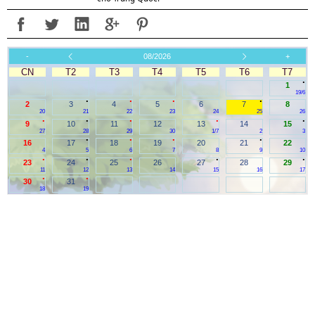
-
08/2026
+
CN
T2
T3
T4
T5
T6
T7
.
1
19/6
.
.
.
.
2
3
4
5
6
7
8
20
21
22
23
24
25
26
.
.
.
.
.
9
10
11
12
13
14
15
27
28
29
30
1/7
2
3
.
.
.
.
16
17
18
19
20
21
22
4
5
6
7
8
9
10
.
.
.
.
.
23
24
25
26
27
28
29
11
12
13
14
15
16
17
.
.
30
31
18
19