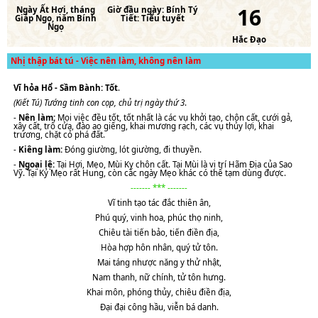
16
Ngày
Ất Hợi
, tháng
Giờ đầu ngày:
Bính Tý
Giáp Ngọ
, năm
Bính
Tiết:
Tiểu tuyết
Ngọ
Hắc Đạo
Nhị thập bát tú - Việc nên làm, không nên làm
Vĩ hỏa Hổ - Sầm Bành: Tốt
.
(Kiết Tú) Tướng tinh con cọp, chủ trị ngày thứ 3
.
-
Nên làm:
Mọi việc đều tốt, tốt nhất là các vụ khởi tạo, chôn cất, cưới gả,
xây cất, trổ cửa, đào ao giếng, khai mương rạch, các vụ thủy lợi, khai
trương, chặt cỏ phá đất.
-
Kiêng làm:
Đóng giường, lót giường, đi thuyền.
-
Ngoại lệ:
Tại Hợi, Mẹo, Mùi Kỵ chôn cất. Tại Mùi là vị trí Hãm Địa của Sao
Vỹ. Tại Kỷ Mẹo rất Hung, còn các ngày Mẹo khác có thể tạm dùng được.
------- *** -------
Vĩ tinh tạo tác đắc thiên ân,
Phú quý, vinh hoa, phúc thọ ninh,
Chiêu tài tiến bảo, tiến điền địa,
Hòa hợp hôn nhân, quý tử tôn.
Mai táng nhược năng y thử nhật,
Nam thanh, nữ chính, tử tôn hưng.
Khai môn, phóng thủy, chiêu điền địa,
Đại đại công hầu, viễn bá danh.