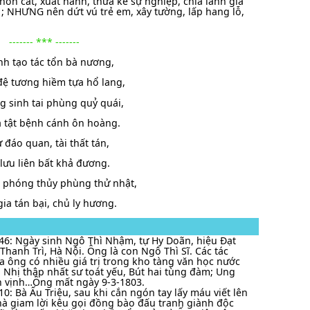
hôn cất, xuất hành, thừa kế sự nghiệp, chia lãnh gia
 ; NHƯNG nên dứt vú trẻ em, xây tường, lấp hang lỗ,
------- *** -------
nh tạo tác tổn bà nương,
ệ tương hiềm tựa hổ lang,
g sinh tai phùng quỷ quái,
à tật bệnh cánh ôn hoàng.
ự đáo quan, tài thất tán,
ị lưu liên bất khả đương.
 phóng thủy phùng thử nhật,
ia tán bại, chủ ly hương.
46: Ngày sinh Ngô Thì Nhậm, tự Hy Doãn, hiệu Đạt
 Thanh Trì, Hà Nội. Ông là con Ngô Thì Sĩ. Các tác
 ông có nhiều giá trị trong kho tàng văn học nước
 Nhị thập nhất sư toát yếu, Bút hai tùng đàm; Ung
 vịnh…Ông mất ngày 9-3-1803.
10: Bà Ấu Triệu, sau khi cắn ngón tay lấy máu viết lên
à giam lời kêu gọi đồng bào đấu tranh giành độc