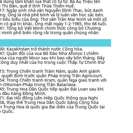
đã dùng tấm khăn lụa thắt cổ tự tử. Bà Ấu Triệu tên
Lê Thị Đàn, quê ở tỉnh Thừa Thiên-Huế.
17: Ngày sinh nhà văn Nguyễn Đình Thạc, bút danh
g. Ông là nhà phê bình và lý luận văn học sắc bén.
 tiêu biểu của ông: Thơ văn Trần Mai Ninh và một số
m có giá trị khác. Ông mất ngày 1-2-1985, thọ 68 tuổi.
41: Tổng bộ Việt Minh chính thức công bố Chương
ệt minh phổ biến rộng rãi trong quần chúng nhân
90: Kazakhstan trở thành nước Cộng hòa.
47: Quân đội của vua Bồ Đào Nha Afonso I chiếm
boa của người Moor sau khi bao vây bốn tháng. Đây
 công duy nhất của họ trong cuộc Thập Tự Chinh thứ
15: Trong Chiến tranh Trăm Năm, quân Anh giành
i quyết định trước quân Pháp trong Trận Agincourt.
54: Trong Chiến tranh Krym, quân Nga giao tranh với
-Ottoman-Pháp trong Trận Balaclava.
45: Trung Hoa Dân Quốc tiếp quản Đài Loan sau khi
n đầu hàng Đồng Minh.
71: Đại Hội đồng Liên Hiệp Quốc thông qua Nghị
58, thay thế Trung Hoa Dân Quốc bằng Cộng hòa
 Trung Hoa là quốc gia đại diện của Trung Quốc tại
p Quốc.