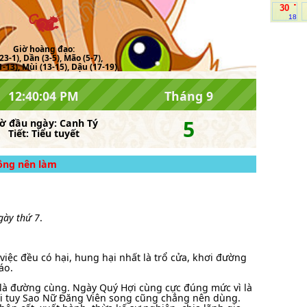
.
30
18
Giờ hoàng đạo:
23-1), Dần (3-5), Mão (5-7),
-13), Mùi (13-15), Dậu (17-19)
12:40:04 PM
Tháng 9
5
iờ đầu ngày:
Canh Tý
Tiết:
Tiểu tuyết
hông nên làm
ngày thứ 7
.
việc đều có hại, hung hại nhất là trổ cửa, khơi đường
áo.
là đường cùng. Ngày Quý Hợi cùng cực đúng mức vì là
ợi tuy Sao Nữ Đăng Viên song cũng chẳng nên dùng.