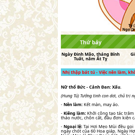
Tý (
Ngọ (11
Thứ bảy
Ngày
Đinh Mão
, tháng
Bính
G
Tuất
, năm
Ất Tỵ
Nhị thập bát tú - Việc nên làm, k
Nữ thổ Bức - Cảnh Đan: Xấu
.
(Hung Tú) Tướng tinh con dơi, chủ trị 
-
Nên làm:
Kết màn, may áo.
-
Kiêng làm:
Khởi công tạo tác trăm 
tháo nước, chôn cất, đầu đơn kiện c
-
Ngoại lệ:
Tại Hợi Mẹo Mùi đều gọi 
ngày chót của 60 Hoa giáp. Ngày H