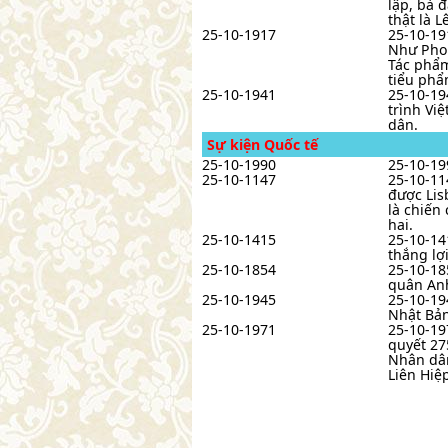
lập, bà 
thật là 
25-10-1917
25-10-19
Như Phon
Tác phẩm
tiểu phẩ
25-10-1941
25-10-19
trình Vi
dân.
Sự kiện Quốc tế
25-10-1990
25-10-19
25-10-1147
25-10-11
được Lis
là chiến
hai.
25-10-1415
25-10-14
thắng lợ
25-10-1854
25-10-18
quân Anh
25-10-1945
25-10-19
Nhật Bả
25-10-1971
25-10-19
quyết 27
Nhân dân
Liên Hiệ