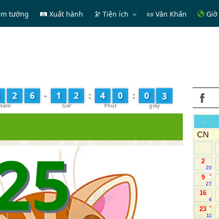
em tướng
🛤 Xuất hành
🔭
Tiện ích
📜 Văn Khấn
Giờ 
4
2
6
-
1
2
:
4
0
:
0
-
CN
25
2
20
.
9
27
16
4
.
23
11