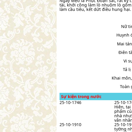
Ngày Mẹo là Phục Đoạn Sát, rất kỵ c
tài, khởi công làm lò nhuộm lò gốm
làm cầu tiêu, kết dứt điều hung hại.
Nữ ti
Huynh đ
Mai tán
Điên t
Vi s
Tả l
Khai môn,
Toàn g
Sự kiện trong nước
25-10-1746
25-10-17
Hiên, tại
phẩm của
nhà như:
vân nhân
25-10-1910
25-10-19
tường nh