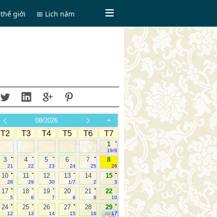
thế giới
📅 Lịch năm
08/2026
+
T2
T3
T4
T5
T6
T7
.
1
19/6
.
.
.
.
3
4
5
6
7
8
21
22
23
24
25
26
.
.
.
.
10
11
12
13
14
15
28
29
30
1/7
2
3
.
.
.
.
17
18
19
20
21
22
5
6
7
8
9
10
.
.
.
.
24
25
26
27
28
29
12
13
14
15
16
17