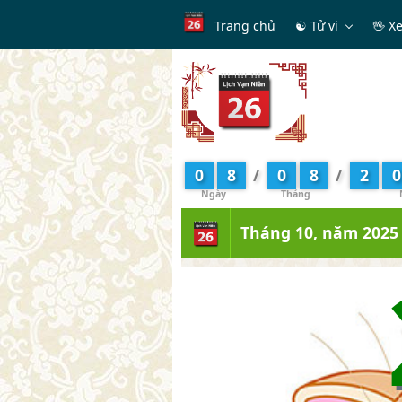
Trang chủ
☯ Tử vi
🖖 X
0
8
/
0
8
/
2
0
Tháng 10, năm 2025