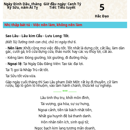
5
Ngày
Đinh Dậu
, tháng
Giờ đầu ngày:
Canh Tý
Kỷ Sửu
, năm
Ất Tỵ
Tiết:
Tiểu tuyết
Hắc Đạo
Nhị thập bát tú - Việc nên làm, không nên làm
Sao Lâu - Lâu kim Cẩu - Lưu Long: Tốt
.
(Kiết Tú) Tướng tinh con chó, chủ trị ngày thứ 6
.
-
Nên làm:
Khởi công mọi việc đều tốt. Tốt nhất là dựng cột, cất lầu, làm dàn
gác, cưới gả, trổ cửa dựng cửa, tháo nước hay các vụ thủy lợi, cắt áo.
- Kiêng làm: Đóng giường, lót giường, đi đường thủy.
-
Ngoại lệ:
Tại Ngày Dậu Đăng Viên: Tạo tác đại lợi.
Tại Tị gọi là Nhập Trù rất tốt.
Tại Sửu tốt vừa vừa.
Gặp ngày cuối tháng thì Sao Lâu phạm Diệt Một: rất kỵ đi thuyền, cữ làm
rượu, lập lò gốm lò nhuộm, vào làm hành chánh, thừa kế sự nghiệp.
------- *** -------
Lâu tinh thụ trụ, khởi môn đình,
Tài vượng, gia hòa, sự sự hưng,
Ngoại cảnh, tiền tài bách nhật tiến,
Nhất gia huynh đệ bá thanh danh.
Hôn nhân tiến ích, sinh quý tử,
Ngọc bạch kim lang tương mãn doanh,