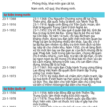
Phóng thủy, khai môn giai cát lợi,
Nam vinh, nữ quý, thọ khang ninh.
Sự kiện trong nước
23-1-1368
23-1-1368: Chu Nguyên Chương xưng đế tại Ứng
Thiên phủ, đặt quốc hiệu là Minh, tức Minh Thái Tổ.
23-1-1916
23-1-1916: Ngày sinh đồng chí Trần Quốc Hoàn, tên
thật là Nguyễn Trọng Cảnh ở tỉnh Nghệ An.
23-1-1952
23-1-1952: Chị Võ Thị Sáu quê ở quận Đất Đỏ, tỉnh Bà
Rịa cũ (nay là tỉnh Bà Rịa - Vũng Tàu) bị kẻ thù xử bắn
tại Côn Đảo. Từ nǎm 14 tuổi, chị Sáu đã tham gia
kháng chiến, dùng lựu đạn giết chết một tên quan ba
Pháp và làm bị thương nhiều tên khác. Sau đó, chị ở
lại Bà Rịa làm nhiệm vụ điều tra tình hình địch và liên
lạc tiếp tế cho chiến khu. Nǎm 1950, chị về làng định
xử tội một tên tay sai đại gian ác của địch nhưng đã bị
giặc Pháp bắt. Suốt trong gần ba nǎm, chúng đã giam
chị ở nhiều nhà tù, cùm kẹp, tra tấn rất dã man, có khi
lại ngon ngọt dụ dỗ mong chị khai báo tổ chức và cán
bộ cách mạng. Nhưng trước sau, chị can đảm chịu
đựng, không để lộ bí mật.
23-1-1961
23-1-1961: Hội nghị Ban Chấp hành Trung ương Đảng
Lao động Việt Nam đã quyết định thành lập Trung
ương Cục miền Nam.
23-1-1973
23-1-1973: Ký Hiệp định về chấm dứt chiến tranh, lập
lại hoà bình ở Việt Nam tại Pari giữa cố vấn đặc biệt
Lê Đức Thọ, đại diện cho Việt Nam dân chủ cộng hoà
và tiến sĩ Hênri Kitxingiơ đại diện cho Hoa Kỳ.
Sự kiện Quốc tế
23-1-1556
23-1-1556: Một trận động đất tại tỉnh Thiểm Tây,
Trung Quốc làm thiệt mạng 830.000 người.
23-1-1978
23-1-1978: Thụy Điển trở thành quốc gia đầu tiên
thực hiện việc cấm xịt thuốc trừ sâu vì gây hại cho
môi trường.