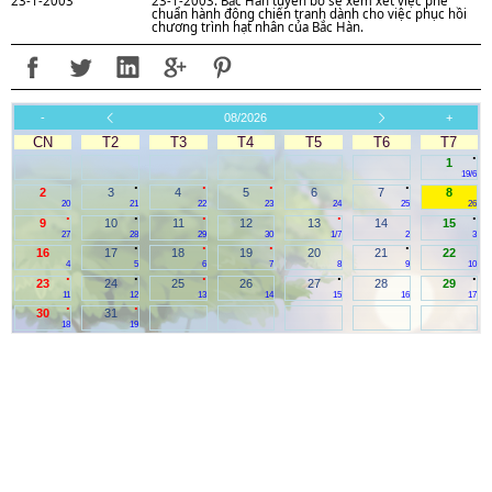
23-1-2003
23-1-2003: Bắc Hàn tuyên bố sẽ xem xét việc phê
chuẩn hành động chiến tranh dành cho việc phục hồi
chương trình hạt nhân của Bắc Hàn.
-
08/2026
+
CN
T2
T3
T4
T5
T6
T7
.
1
19/6
.
.
.
.
2
3
4
5
6
7
8
20
21
22
23
24
25
26
.
.
.
.
.
9
10
11
12
13
14
15
27
28
29
30
1/7
2
3
.
.
.
.
16
17
18
19
20
21
22
4
5
6
7
8
9
10
.
.
.
.
.
23
24
25
26
27
28
29
11
12
13
14
15
16
17
.
.
30
31
18
19