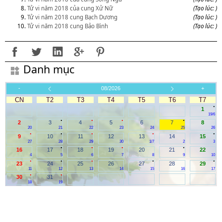
Tử vi năm 2018 của cung Xử Nữ
(Tạo lúc: )
Tử vi năm 2018 cung Bạch Dương
(Tạo lúc: )
Tử vi năm 2018 cung Bảo Bình
(Tạo lúc: )
Danh mục
-
08/2026
+
CN
T2
T3
T4
T5
T6
T7
.
1
19/6
.
.
.
.
2
3
4
5
6
7
8
20
21
22
23
24
25
26
.
.
.
.
.
9
10
11
12
13
14
15
27
28
29
30
1/7
2
3
.
.
.
.
16
17
18
19
20
21
22
4
5
6
7
8
9
10
.
.
.
.
.
23
24
25
26
27
28
29
11
12
13
14
15
16
17
.
.
30
31
18
19