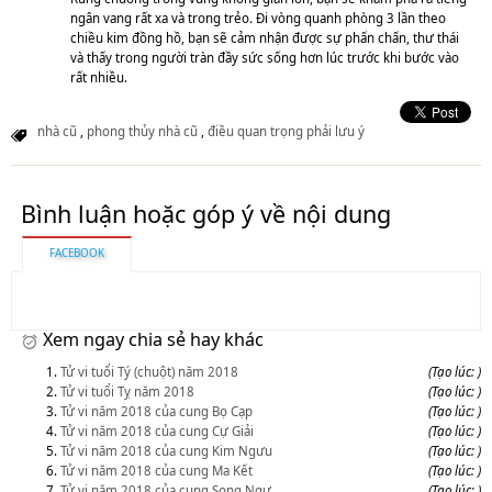
ngân vang rất xa và trong trẻo. Đi vòng quanh phòng 3 lần theo
chiều kim đồng hồ, bạn sẽ cảm nhận được sự phấn chấn, thư thái
và thấy trong người tràn đầy sức sống hơn lúc trước khi bước vào
rất nhiều.
nhà cũ
,
phong thủy nhà cũ
,
điều quan trọng phải lưu ý
Bình luận hoặc góp ý về nội dung
FACEBOOK
Xem ngay chia sẻ hay khác
Tử vi tuổi Tý (chuột) năm 2018
(Tạo lúc: )
Tử vi tuổi Tỵ năm 2018
(Tạo lúc: )
Tử vi năm 2018 của cung Bọ Cạp
(Tạo lúc: )
Tử vi năm 2018 của cung Cự Giải
(Tạo lúc: )
Tử vi năm 2018 của cung Kim Ngưu
(Tạo lúc: )
Tử vi năm 2018 của cung Ma Kết
(Tạo lúc: )
Tử vi năm 2018 của cung Song Ngư
(Tạo lúc: )