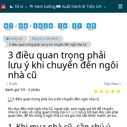
☯ Tử vi
🖖 Xem tướng
🛤 Xuất hành
🔭
Tiện ích
5
0
7
/
0
8
/
2
0
2
6
-
1
6
:
3
7
:
5
Trang chủ
Blog tử vi số mệnh
3 điều quan trọng phải lưu ý khi chuyển đến ngôi nhà cũ
3 điều quan trọng phải
lưu ý khi chuyển đến ngôi
nhà cũ
Trước
Tiếp theo
Đánh giá:
5
/
5
- 0
phiếu
Khi dọn đến một ngôi nhà Cũ, ngoài việc xem ngày giờ tốt để chuyển
nhà có 3 việc vô cùng quan trọng mà
Âm Lịch
lưu ý với bạn đọc cần phải
quan tâm, để khi sống ở ngôi nhà cũ mà gia chủ vẫn khỏe mạnh, an vui.
1. Khi mua nhà cũ, cần chú ý