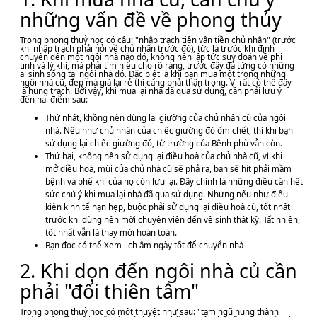
những vấn đề về phong thủy
Trong phong thuỷ học có câu: "nhập trạch tiên vân tiền chủ nhân" (trước
khi nhập trạch phải hỏi về chủ nhân trước đó), tức là trưóc khi định
chuyển đến một ngôi nhà nào đó, không nên lập tức suy đoán về phi
tinh và lý khí, mà phải tìm hiểu cho rõ ràng, trước đây đã từng có những
ai sinh sống tại ngôi nhà đó. Đặc biệt là khi bạn mua một trong những
ngôi nhà cũ, đẹp mà giá lại rẻ thì càng phải thận trọng. Vì rất có thể đây
là hung trạch. Bởi vậy, khi mua lại nhà đã qua sử dụng, cần phải lưu ý
đến hai điểm sau:
Thứ nhất, khồng nên dùng lại giường của chủ nhân cũ của ngôi
nhà. Nếu như chủ nhân của chiếc giường đó ốm chết, thì khi bạn
sử dụng lại chiếc giường đó, từ trường của Bệnh phù vẫn còn.
Thứ hai, không nên sử dụng lại điều hoà của chủ nhà cũ, vì khi
mở điều hoà, mùi của chủ nhà cũ sẽ phả ra, bạn sẽ hít phải mầm
bệnh và phế khí của họ còn lưu lại. Đây chính là những điều cần hết
sức chú ý khi mua lại nhà đã qua sử dụng. Nhưng nếu như điều
kiện kinh tế hạn hẹp, buộc phải sử dụng lại điều hoà cũ, tốt nhất
trước khi dùng nên mời chuyên viên đến vệ sinh thật kỹ. Tất nhiên,
tốt nhất vẫn là thay mới hoàn toàn.
Bạn đọc có thể Xem lịch âm ngày tốt để chuyển nhà
2. Khi dọn đến ngôi nhà củ cần
phải "đổi thiên tâm"
Trong phong thuỷ học có một thuyết như sau: "tam ngũ hung thành