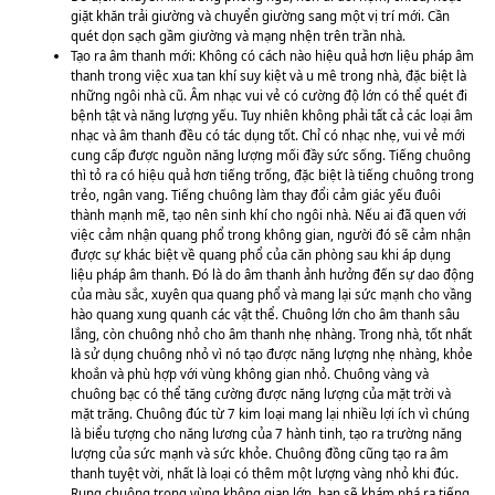
giặt khăn trải giường và chuyển giường sang một vị trí mới. Cần
quét dọn sạch gầm giường và mạng nhện trên trần nhà.
Tạo ra âm thanh mới: Không có cách nào hiệu quả hơn liệu pháp âm
thanh trong việc xua tan khí suy kiệt và u mê trong nhà, đặc biệt là
những ngôi nhà cũ. Âm nhạc vui vẻ có cường độ lớn có thể quét đi
bệnh tật và năng lượng yếu. Tuy nhiên không phải tất cả các loại âm
nhạc và âm thanh đều có tác dụng tốt. Chỉ có nhạc nhẹ, vui vẻ mới
cung cấp được nguồn năng lượng mối đầy sức sống. Tiếng chuông
thì tỏ ra có hiệu quả hơn tiếng trống, đặc biệt là tiếng chuông trong
trẻo, ngân vang. Tiếng chuông làm thay đổi cảm giác yếu đuôi
thành mạnh mẽ, tạo nên sinh khí cho ngôi nhà. Nếu ai đã quen với
việc cảm nhận quang phổ trong không gian, người đó sẽ cảm nhận
được sự khác biệt về quang phổ của căn phòng sau khi áp dụng
liệu pháp âm thanh. Đó là do âm thanh ảnh hưởng đến sự dao động
của màu sắc, xuyên qua quang phổ và mang lại sức mạnh cho vầng
hào quang xung quanh các vật thể. Chuông lớn cho âm thanh sâu
lắng, còn chuông nhỏ cho âm thanh nhẹ nhàng. Trong nhà, tốt nhất
là sử dụng chuông nhỏ vì nó tạo được năng lượng nhẹ nhàng, khỏe
khoắn và phù hợp với vùng không gian nhỏ. Chuông vàng và
chuông bạc có thể tăng cường được năng lượng của mặt trời và
mặt trăng. Chuông đúc từ 7 kim loại mang lại nhiều lợi ích vì chúng
là biểu tượng cho năng lương của 7 hành tinh, tạo ra trường năng
lượng của sức mạnh và sức khỏe. Chuông đồng cũng tạo ra âm
thanh tuyệt vời, nhất là loại có thêm một lượng vàng nhỏ khi đúc.
Rung chuông trong vùng không gian lớn, bạn sẽ khám phá ra tiếng