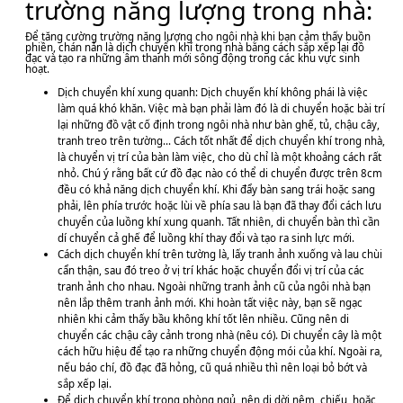
trường năng lượng trong nhà:
Để tăng cường trường năng lượng cho ngôi nhà khi bạn cảm thấy buồn
phiền, chán nản là dịch chuyển khí trong nhà bằng cách sắp xếp lại đồ
đạc và tạo ra những âm thanh mới sông động trong các khu vực sinh
hoạt.
Dịch chuyển khí xung quanh: Dịch chuyến khí không phái là việc
làm quá khó khăn. Việc mà bạn phải làm đó là di chuyển hoặc bài trí
lại những đồ vật cố định trong ngôi nhà như bàn ghế, tủ, chậu cây,
tranh treo trên tường... Cách tốt nhất để dịch chuyển khí trong nhà,
là chuyển vị trí của bàn làm việc, cho dù chỉ là một khoảng cách rất
nhỏ. Chú ý rằng bất cứ đồ đạc nào có thể di chuyển được trên 8cm
đều có khả năng dịch chuyển khí. Khi đẩy bàn sang trái hoặc sang
phải, lên phía trước hoặc lùi về phía sau là bạn đã thay đổi cách lưu
chuyển của luồng khí xung quanh. Tất nhiên, di chuyển bàn thì cần
dí chuyển cả ghế để luồng khí thay đổi và tạo ra sinh lực mới.
Cách dịch chuyển khí trên tường là, lấy tranh ảnh xuống và lau chùi
cẩn thận, sau đó treo ở vị trí khác hoặc chuyển đổi vị trí của các
tranh ảnh cho nhau. Ngoài những tranh ảnh cũ của ngôi nhà bạn
nên lắp thêm tranh ảnh mới. Khi hoàn tất việc này, bạn sẽ ngạc
nhiên khi cảm thấy bầu không khí tốt lên nhiều. Cũng nên di
chuyển các chậu cây cảnh trong nhà (nêu có). Di chuyển cây là một
cách hữu hiệu để tạo ra những chuyển động mói của khí. Ngoài ra,
nếu báo chí, đồ đạc đã hỏng, cũ quá nhiều thì nên loại bỏ bớt và
sắp xếp lại.
Để dịch chuyển khí trong phòng ngủ, nên di dời nệm, chiếu, hoặc