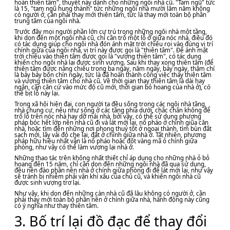
hoán thiên tâm", thuyết này dành cho những ngôi nhà cũ. "Tam ngũ" tức
là 15, "tam ngũ hung thành" tức những ngôi nhà mười lăm năm không
có người ở, cần phải thay mới thiên tâm, tức là thay mới toàn bộ phần
trung tâm của ngôi nhà.
Trước đây mọi người phần lớn cư trú trong những ngôi nhà một tầng,
khi dọn đến một ngôi nhà cũ, chỉ cần trổ một lỗ ở giữa nóc nhà, điều đó
có tác dụng giúp cho ngôi nhà đón ánh mặt trời chiếu rọi vào đúng vị trí
chính giữa của ngôi nhà, vị trí này được gọi là "thiên tâm". Để ánh mặt
trời chiếu vào thiên tâm được gọi là "vượng thiên tâm", có tác dụng
khiến cho ngôi nhà lại được sinh vượng. Sau khi thay xong thiên tâm (để
thiên tâm được nắng chiếu trong ba ngày, năm ngày, bảy ngày, thậm chí
là bảy bảy bốn chín ngày, tức là đã hoàn thành công việc thay thiên tâm
và vượng thiên tâm cho nhà cũ. Về thời gian thay thiên tâm là dài hay
ngắn, cần căn cứ vào mức độ cũ mới, thời gian bỏ hoang của nhà ở), có
thể bịt lỗ này lại.
Trong xã hội hiện đại, con người ta đều sống trong các ngôi nhà tầng,
nhà chung cư, nếu như sống ở các tầng phía dưới, chắc chắn không để
trổ lỗ trên nóc nhà hay dỡ mái nhà, bởi vậy, có thể sử dụng phương
pháp bóc hết lớp nền nhà cũ đi và lát mới lại, nổ pháo ở chính giũa căn
nhà, hoặc tìm đến những nơi phong thuỷ tốt ở ngoại thành, tìm bùn đất
sạch mới, lấy vải đỏ che lại, đặt ở chính giữa nhà ở. Tất nhiên, phương
pháp hữu hiệu nhất vẫn là nổ pháo hoặc đốt vàng mã ỏ chính giữa
phòng, như vậy có thể làm vượng lại nhà ở.
Những thao tác trên không nhất thiết chỉ áp dụng cho những nhà ỏ bỏ
hoang đến 15 năm, chỉ cần dọn đến những ngôi nhà đã qua sử dụng,
đều nên đào phần nền nhà ở chính giữa phòng đi để lát mới lại, như vậy
sẽ tránh bị nhiễm phải vận khí xấu của chủ cũ, và khiến ngôi nhà cũ
được sinh vượng trơ lại.
Như vậy, khi dọn đến những càn nhà cũ đã lâu không có người ở, cần
phải thay mới toàn bộ phần nền ở chính giữa nhà, hành động này cũng
có ý nghĩa như thay thiên tâm.
3. Bố trí lại đồ đạc để thay đổi