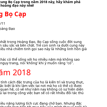
 cung Bọ Cạp trong năm 2018 này, hãy khám phá
g hoàng đạo này nhé!
g Bọ Cạp
1/11
Hoàng Đạo
nhất trong Hoàng Đạo, Bọ Cạp sống cuộc đời sung
 sâu sắc và bền chặt. Trẻ con sinh ra dưới cung này
ều nhà chiêm tinh gọi sao này là ‘những linh hồn già
 khác có thể sống với họ nhiều năm mà không sao
ngụy trang, nói ‘không’ khi ý muốn rằng "có".
năm 2018
 tính cách đặc trưng của họ là kiên trì và trung thực,
 biệt là khi làm việc tại nơi mà họ có thể có được
i quan hệ, có vẻ như năm nay không có sự hiện diện
 lại trong công việc bạn sẽ có rất nhiều đối tác thú
nhiều năng lượng tích cực đang chờ bạn. Nhưng đặc
chuyển trực tiếp tới mục tiêu của mình thay vì ngồi từ