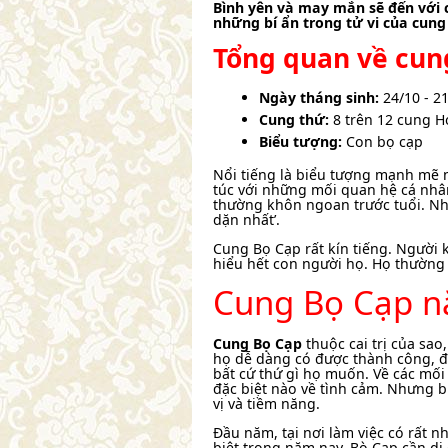
Bình yên và may mắn sẽ đến với
những bí ẩn trong tử vi của cun
Tổng quan về cun
Ngày tháng sinh:
24/10 - 2
Cung thứ:
8 trên 12 cung 
Biểu tượng:
Con bọ cạp
Nổi tiếng là biểu tượng mạnh mẽ 
túc với những mối quan hệ cá nhân
thường khôn ngoan trước tuổi. Nhi
dặn nhất’.
Cung Bọ Cạp rất kín tiếng. Người
hiểu hết con người họ. Họ thường 
Cung Bọ Cạp 
Cung Bọ Cạp
thuộc cai trị của sao,
họ dễ dàng có được thành công, đặc
bất cứ thứ gì họ muốn. Về các mố
đặc biệt nào về tình cảm. Nhưng bù
vị và tiềm năng.
Đầu năm, tại nơi làm việc có rất 
biệt trong năm nay, Bò Cạp cần di 