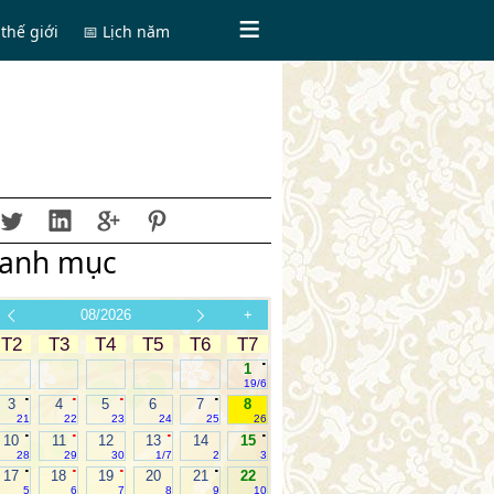
thế giới
📅 Lịch năm
anh mục
08/2026
+
T2
T3
T4
T5
T6
T7
.
1
19/6
.
.
.
.
3
4
5
6
7
8
21
22
23
24
25
26
.
.
.
.
10
11
12
13
14
15
28
29
30
1/7
2
3
.
.
.
.
17
18
19
20
21
22
5
6
7
8
9
10