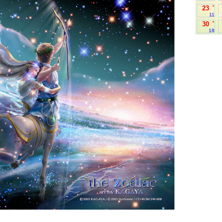
.
23
11
.
30
18