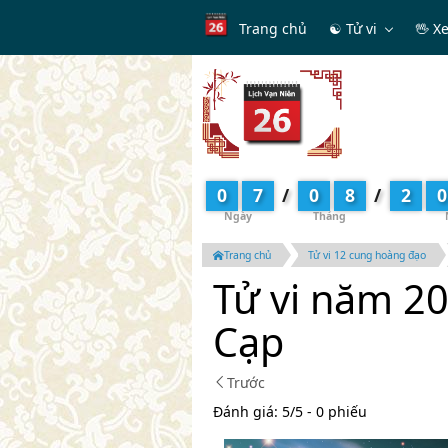
Trang chủ
☯ Tử vi
🖖 X
0
7
/
0
8
/
2
0
Trang chủ
Tử vi 12 cung hoàng đạo
Tử vi năm 2
Cạp
Trước
Đánh giá:
5
/
5
- 0
phiếu