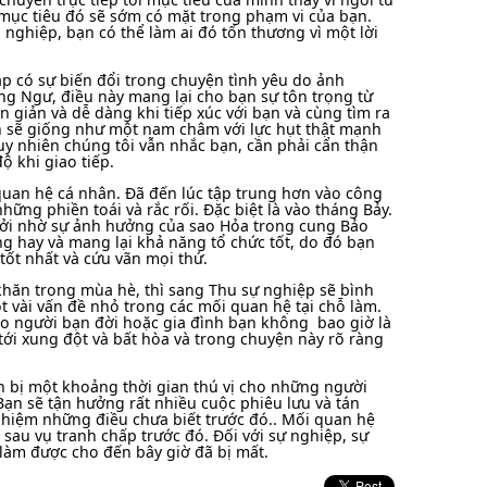
 mục tiêu đó sẽ sớm có mặt trong phạm vi của bạn.
 nghiệp, bạn có thể làm ai đó tổn thương vì một lời
p có sự biến đổi trong chuyện tình yêu do ảnh
g Ngư, điều này mang lại cho bạn sự tôn trọng từ
giản và dễ dàng khi tiếp xúc với bạn và cùng tìm ra
 sẽ giống như một nam châm với lực hụt thật mạnh
Tuy nhiên chúng tôi vẫn nhắc bạn, cần phải cẩn thận
độ khi giao tiếp.
uan hệ cá nhân. Đã đến lúc tập trung hơn vào công
ững phiền toái và rắc rối. Đặc biệt là vào tháng Bảy.
bởi nhờ sự ảnh hưởng của sao Hỏa trong cung Bảo
g hay và mang lại khả năng tổ chức tốt, do đó bạn
tốt nhất và cứu vãn mọi thứ.
hăn trong mùa hè, thì sang Thu sự nghiệp sẽ bình
ột vài vấn đề nhỏ trong các mối quan hệ tại chỗ làm.
ào người bạn đời hoặc gia đình bạn không bao giờ là
 tới xung đột và bất hòa và trong chuyện này rõ ràng
n bị một khoảng thời gian thú vị cho những người
ạn sẽ tận hưởng rất nhiều cuộc phiêu lưu và tán
ghiệm những điều chưa biết trước đó.. Mối quan hệ
au vụ tranh chấp trước đó. Đối với sự nghiệp, sự
làm được cho đến bây giờ đã bị mất.