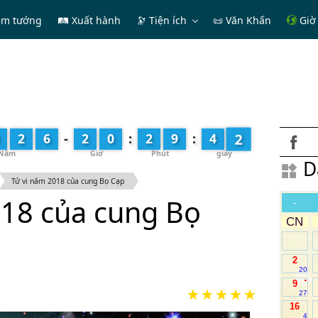
em tướng
🛤 Xuất hành
🔭
Tiện ích
📜 Văn Khấn
Giờ 
4
2
6
-
2
0
:
2
9
:
4
D
Tử vi năm 2018 của cung Bọ Cạp
018 của cung Bọ
-
CN
2
20
.
9
27
16
4