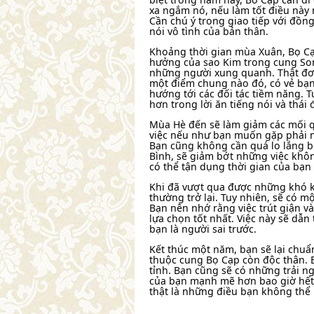
xa ngắm nó, nếu làm tốt điều này
Cần chú ý trong giao tiếp với đồng
nói vô tình của bản thân.
Khoảng thời gian mùa Xuân, Bọ Cạ
hưởng của sao Kim trong cung Son
những người xung quanh. Thật đơn 
một điểm chung nào đó, có vẻ bạn
hướng tới các đối tác tiềm năng. 
hơn trong lời ăn tiếng nói và thái 
Mùa Hè đến sẽ làm giảm các mối q
việc nếu như bạn muốn gặp phải nh
Bạn cũng không cần quá lo lắng 
Bình, sẽ giảm bớt những việc khôn
có thể tận dụng thời gian của bạn 
Khi đã vượt qua được những khó k
thường trở lại. Tuy nhiên, sẽ có m
Bạn nên nhớ rằng việc trút giận v
lựa chọn tốt nhất. Việc này sẽ dẫn
bạn là người sai trước.
Kết thúc một năm, bạn sẽ lại chuẩ
thuộc cung Bọ Cạp còn độc thân. B
tỉnh. Bạn cũng sẽ có những trải n
của bạn mạnh mẽ hơn bao giờ hết s
thật là những điều bạn không thể 